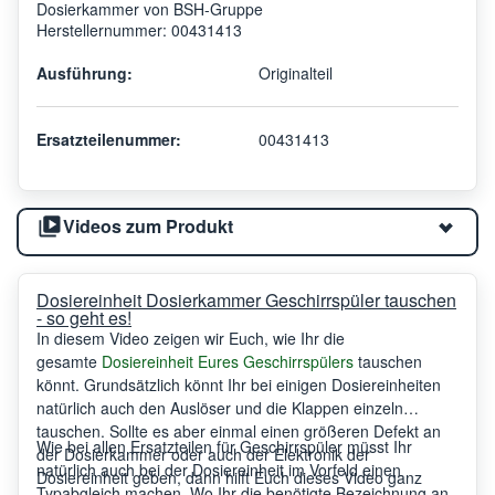
Dosierkammer von BSH-Gruppe
Herstellernummer: 00431413
Ausführung:
Originalteil
Ersatzteilenummer:
00431413
Videos zum Produkt
Dosiereinheit Dosierkammer Geschirrspüler tauschen
- so geht es!
In diesem Video zeigen wir Euch, wie Ihr die
gesamte
Dosiereinheit Eures Geschirrspülers
tauschen
könnt. Grundsätzlich könnt Ihr bei einigen Dosiereinheiten
natürlich auch den Auslöser und die Klappen einzeln
tauschen. Sollte es aber einmal einen größeren Defekt an
Wie bei allen Ersatzteilen für Geschirrspüler müsst Ihr
der Dosierkammer oder auch der Elektronik der
natürlich auch bei der Dosiereinheit im Vorfeld einen
Dosiereinheit geben, dann hilft Euch dieses Video ganz
Typabgleich machen. Wo Ihr die benötigte Bezeichnung an