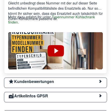
Gleicht unbedingt diese Nummer mit der auf dieser Seite
befindlichen Kompatibilitätsliste des Ersatzteils ab. Nur so
könnt Ihr sicher sein, dass das Ersatzteil auch tatsächlich für
Mehr dazu erfahrt Ihr unter
Typennummer Kühlschrank
Euren Kühlschrank passend ist.
finden
.
Kundenbewertungen
Artikelinfos GPSR