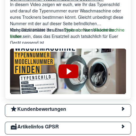
In diesem Video zeigen wir euch, wie Ihr das Typenschild
und darauf die Typennummer eurer Waschmaschine oder
eures Trockners bestimmen könnt. Gleicht unbedingt diese
Nummer mit der auf dieser Seite befindlichen
Kompatibilitätsliste des Ersatzteils ab. Nur so könnt Ihr
Mehr Dazu erfahrt Ihr unter
Typennummer Waschmaschine
sicher sein, dass das Ersatzteil auch tatsächlich für Euer
finden
.
Gerät passend ist.
Kundenbewertungen
Artikelinfos GPSR