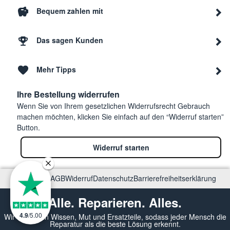
Bequem zahlen mit
Das sagen Kunden
Mehr Tipps
Ihre Bestellung widerrufen
Wenn Sie von Ihrem gesetzlichen Widerrufsrecht Gebrauch
machen möchten, klicken Sie einfach auf den “Widerruf starten”
Button.
Widerruf starten
Impressum
AGB
Widerruf
Datenschutz
Barrierefreiheitserklärung
Alle. Reparieren. Alles.
4.9
/
5.00
Wir vermitteln Wissen, Mut und Ersatzteile, sodass jeder Mensch die
Reparatur als die beste Lösung erkennt.