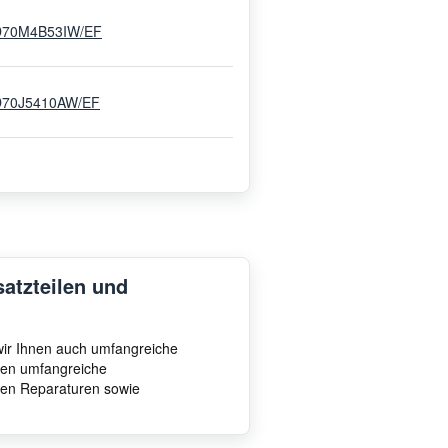
70M4B53IW/EF
70J5410AW/EF
satzteilen und
 wir Ihnen auch umfangreiche
hnen umfangreiche
ten Reparaturen sowie