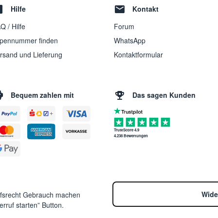
Hilfe
Kontakt
Q / Hilfe
Forum
pennummer finden
WhatsApp
rsand und Lieferung
Kontaktformular
Bequem zahlen mit
Das sagen Kunden
TrustScore 4.9
4.238 Bewertungen
Wide
ufsrecht Gebrauch machen
rruf starten” Button.