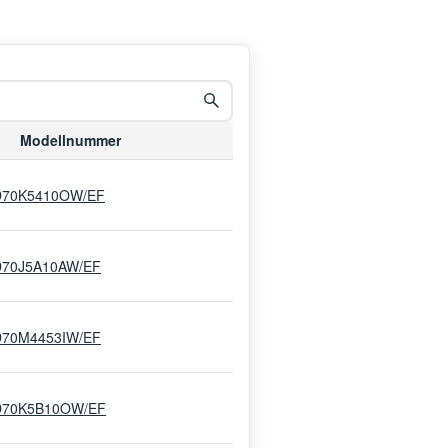
Modellnummer
70K5410OW/EF
70J5A10AW/EF
70M4453IW/EF
70K5B10OW/EF