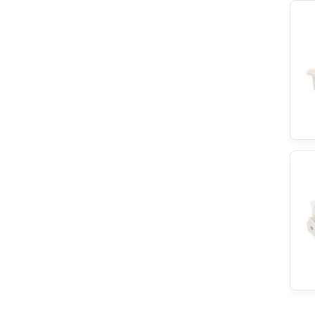
Smeg
Privileg
Zanussi
Hoover
Indesit
Quelle
IKEA
Zanker
Tegran
Küppersbusch
Euronova
Constructa