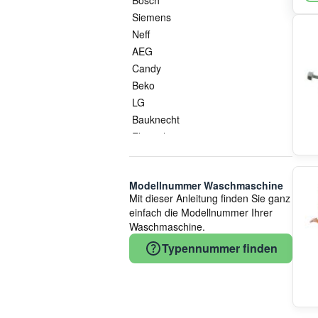
Siemens
Neff
AEG
Candy
Beko
LG
Bauknecht
Electrolux
Haier
Electrolux/AEG
Modellnummer Waschmaschine
Haier/Candy/Hoover
Mit dieser Anleitung finden Sie ganz
Arcelik
einfach die Modellnummer Ihrer
Hisense/Gorenje
Waschmaschine.
Whirlpool
Typennummer finden
Gorenje
Whirlpool/Bauknecht-Gruppe
Vestel
Amica