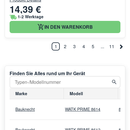
14,39 €
1-2 Werktage
IN DEN WARENKORB
1
2
3
4
5
...
11
Finden Sie Alles rund um Ihr Gerät
Marke
Modell
Mo
Bauknecht
WATK PRIME 8614
8554
Bauknecht
WATK PRIME 8612
8554