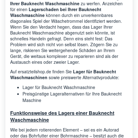
Ihrer Bauknecht Waschmaschine
zu werfen. Anzeichen
für einen
Lagerschaden bei Ihrer Bauknecht
WT 871 C/WS-GB
Waschmaschine
können durch ein unverkennbares
Bauknecht
8554
WASCH
diagonales Spiel der Wäschetrommel identifiziert werden.
Wenn Sie den Verdacht hegen, dass das Lager Ihrer
Bauknecht Waschmaschine abgenutzt sein könnte, ist
WT890WS WT 890 WS-
Bauknecht
8599
schnelles Handeln gefragt. Denn eins steht fest: Das
CH
Problem wird sich nicht von selbst lösen. Zögern Sie zu
lange, riskieren Sie weitergehende Schäden an Ihrem
Gerät, die weitaus komplexer zu reparieren sind als der
Bauknecht
WTK 88 WS
8554
Austausch eines oder zweier Lager.
Auf ersatzteilshop.de finden Sie
Lager für Bauknecht
Waschmaschinen
sowie preiswerte Alternativprodukte:
Bauknecht
WT 9840 WS-NL
8554
Lager für Bauknecht Waschmaschine
Preisgünstige Lageralternativen für Ihre Bauknecht
Maschine
Bauknecht
WT 891 Turbo
8599
Funktionsweise des Lagers einer Bauknecht
Waschmaschine
WTE9842AWS WTE
Bauknecht
9842/A WTE 9842 A/WS-
8554
Wie bei jedem rotierenden Element – sei es ein Autorad
CH
oder das Bohrfutter einer Bohrmaschine – besitzt auch die