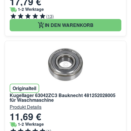
17,79 €
1-2 Werktage
(13)
IN DEN WARENKORB
Originalteil
Kugellager 63042ZC3 Bauknecht 481252028005
für Waschmaschine
Produkt Details
11,69 €
1-2 Werktage
(1)