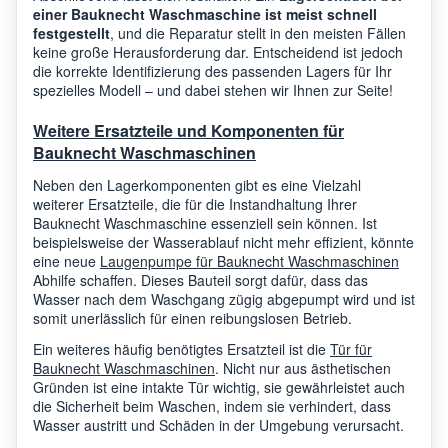
einer Bauknecht Waschmaschine ist meist schnell
festgestellt
, und die Reparatur stellt in den meisten Fällen
keine große Herausforderung dar. Entscheidend ist jedoch
Bauknecht
IWDC71680FR
8072
die korrekte Identifizierung des passenden Lagers für Ihr
spezielles Modell – und dabei stehen wir Ihnen zur Seite!
Weitere Ersatzteile und Komponenten für
Bauknecht
PWDE7124SIT
8074
Bauknecht Waschmaschinen
Neben den Lagerkomponenten gibt es eine Vielzahl
Bauknecht
IWDC6143UK
8067
weiterer Ersatzteile, die für die Instandhaltung Ihrer
Bauknecht Waschmaschine essenziell sein können. Ist
beispielsweise der Wasserablauf nicht mehr effizient, könnte
eine neue
Laugenpumpe für Bauknecht Waschmaschinen
Bauknecht
WWDE7512
8093
Abhilfe schaffen. Dieses Bauteil sorgt dafür, dass das
Wasser nach dem Waschgang zügig abgepumpt wird und ist
somit unerlässlich für einen reibungslosen Betrieb.
Bauknecht
WDD9640BXEU
8078
Ein weiteres häufig benötigtes Ersatzteil ist die
Tür für
Bauknecht Waschmaschinen
. Nicht nur aus ästhetischen
Gründen ist eine intakte Tür wichtig, sie gewährleistet auch
die Sicherheit beim Waschen, indem sie verhindert, dass
Bauknecht
PWDE81473SIT
8076
Wasser austritt und Schäden in der Umgebung verursacht.