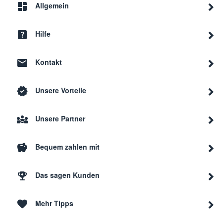
Allgemein
Bauknecht
IWDC6125FR
8062
Hilfe
Bauknecht
IWDC7125BEX60HZ
8062
Kontakt
Bauknecht
WATKPRIME8614
8093
Unsere Vorteile
Bauknecht
AQM9F09UEX60HZ
8062
Unsere Partner
Bequem zahlen mit
Bauknecht
IWDC7105EX
8062
Das sagen Kunden
Bauknecht
ARMXXL1297RU
8069
Mehr Tipps
Bauknecht
WWDE8612
8093