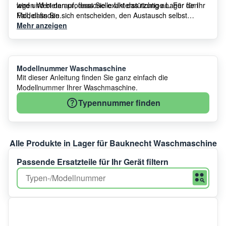
legen Wert darauf, dass Sie exakt das richtige Lager für Ihr
wird und bieten professionelle Unterstützung an. Für den
Modell finden.
Fall, dass Sie sich entscheiden, den Austausch selbst
vorzunehmen, stehen Ihnen unsere Videoanleitungen zur
Mehr anzeigen
Verfügung.
Modellnummer Waschmaschine
Mit dieser Anleitung finden Sie ganz einfach die
Modellnummer Ihrer Waschmaschine.
Typennummer finden
Alle Produkte in Lager für Bauknecht Waschmaschine
Passende Ersatzteile für Ihr Gerät filtern