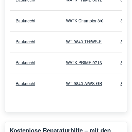
Bauknecht
WATK Champion8/6
8599
Bauknecht
WT 9840 TH/WS-F
8554
Bauknecht
WATK PRIME 9716
8554
Bauknecht
WT 9840 A/WS-GB
8554
Bauknecht
WATK PRIME 9614
8554
Bauknecht
WTE 9842 A/WS-NL
8554
Kostenlose Reparaturhilfe – mit den