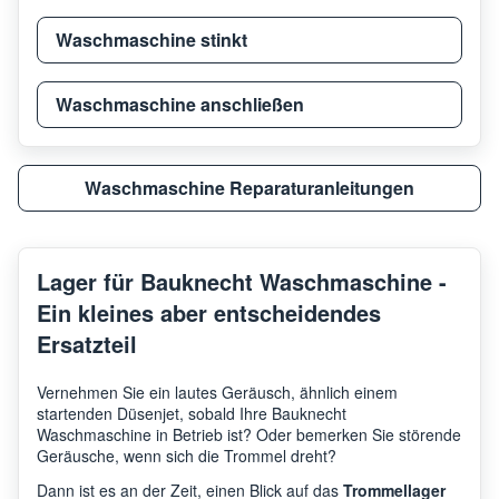
Bauknecht
8554
WS-GB
Waschmaschine stinkt
Bauknecht
WT 880 GB
8599
Waschmaschine anschließen
WT890WS WT 890
Bauknecht
8599
TURBO
Waschmaschine Reparaturanleitungen
WT890CWS WT 890
Bauknecht
8554
C/WS-F WASCHT
Lager für Bauknecht Waschmaschine -
Ein kleines aber entscheidendes
Bauknecht
WT 890 TUR/WS
8599
Ersatzteil
WT890CWS WT 890
Vernehmen Sie ein lautes Geräusch, ähnlich einem
Bauknecht
8554
C/WS-C
startenden Düsenjet, sobald Ihre Bauknecht
Waschmaschine in Betrieb ist? Oder bemerken Sie störende
Geräusche, wenn sich die Trommel dreht?
Bauknecht
WT 9640 A WS-ROK
8554
Dann ist es an der Zeit, einen Blick auf das
Trommellager