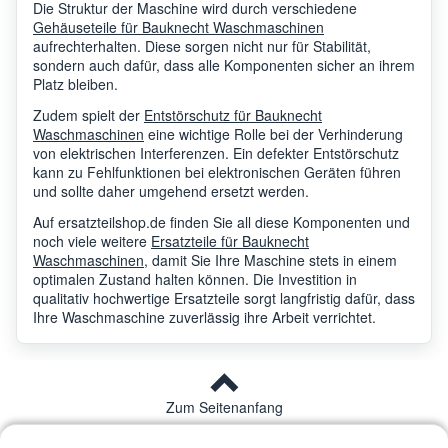
Die Struktur der Maschine wird durch verschiedene
Gehäuseteile für Bauknecht Waschmaschinen
Bauknecht
WDAL8640PUK
8078
aufrechterhalten. Diese sorgen nicht nur für Stabilität,
sondern auch dafür, dass alle Komponenten sicher an ihrem
Platz bleiben.
Bauknecht
WDAL8640GUK
8078
Zudem spielt der
Entstörschutz für Bauknecht
Waschmaschinen
eine wichtige Rolle bei der Verhinderung
von elektrischen Interferenzen. Ein defekter Entstörschutz
kann zu Fehlfunktionen bei elektronischen Geräten führen
Bauknecht
AQM8D29UEUB
8062
und sollte daher umgehend ersetzt werden.
Auf ersatzteilshop.de finden Sie all diese Komponenten und
noch viele weitere
Ersatzteile für Bauknecht
Bauknecht
WDUD9640PUK
8078
Waschmaschinen
, damit Sie Ihre Maschine stets in einem
optimalen Zustand halten können. Die Investition in
qualitativ hochwertige Ersatzteile sorgt langfristig dafür, dass
Ihre Waschmaschine zuverlässig ihre Arbeit verrichtet.
Bauknecht
AQD1070D69FR
7699
Bauknecht
WDL754PUK
8085
Zum Seitenanfang