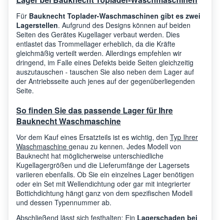
Bauknecht
WT 9840 WS-F
8554
Für
Bauknecht Toplader-Waschmaschinen gibt es zwei
Lagerstellen
. Aufgrund des Designs können auf beiden
Seiten des Gerätes Kugellager verbaut werden. Dies
WTE9842WS WTE 9842
Bauknecht
8554
entlastet das Trommellager erheblich, da die Kräfte
WS-NL
gleichmäßig verteilt werden. Allerdings empfehlen wir
dringend, im Falle eines Defekts beide Seiten gleichzeitig
auszutauschen - tauschen Sie also neben dem Lager auf
Bauknecht
AQM8D49UEUA
8063
der Antriebsseite auch jenes auf der gegenüberliegenden
Seite.
So finden Sie das passende Lager für Ihre
Bauknecht
NDD9725GDAUK
7699
Bauknecht Waschmaschine
Vor dem Kauf eines Ersatzteils ist es wichtig, den
Typ Ihrer
Bauknecht
IWDC6125CECOIT
8078
Waschmaschine
genau zu kennen. Jedes Modell von
Bauknecht hat möglicherweise unterschiedliche
Kugellagergrößen und die Lieferumfänge der Lagersets
variieren ebenfalls. Ob Sie ein einzelnes Lager benötigen
Bauknecht
WDG8640SEX
8078
oder ein Set mit Wellendichtung oder gar mit integrierter
Bottichdichtung hängt ganz von dem spezifischen Modell
und dessen Typennummer ab.
Bauknecht
ARMXD145FR
8054
Abschließend lässt sich festhalten: Ein
Lagerschaden bei