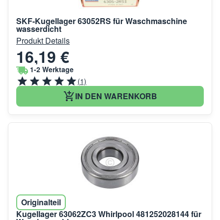
SKF-Kugellager 63052RS für Waschmaschine
wasserdicht
Produkt Details
16,19 €
1-2 Werktage
(1)
IN DEN WARENKORB
Originalteil
Kugellager 63062ZC3 Whirlpool 481252028144 für