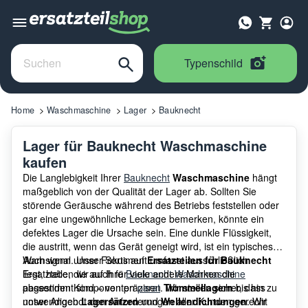
Typenschild
Home
Waschmaschine
Lager
Bauknecht
Lager für Bauknecht Waschmaschine
kaufen
Die Langlebigkeit Ihrer
Bauknecht
Waschmaschine
hängt
maßgeblich von der Qualität der Lager ab. Sollten Sie
störende Geräusche während des Betriebs feststellen oder
gar eine ungewöhnliche Leckage bemerken, könnte ein
defektes Lager die Ursache sein. Eine dunkle Flüssigkeit,
die austritt, wenn das Gerät geneigt wird, ist ein typisches
Warnsignal. Unser Sortiment umfasst ausschließlich
Auch wenn unser Fokus auf
Ersatzteilen für Bauknecht
Ersatzteile, die auf Ihre
liegt, haben wir auch für viele andere Marken die
Bauknecht Waschmaschine
abgestimmt sind – von präzisen
passenden Komponenten
parat
. Wir stellen sicher, dass
Trommellagern
bis hin zu
notwendigen
unser Angebot den Anforderungen aller Kunden gerecht
Lagersätzen
und
Wellendichtungen
. Wir