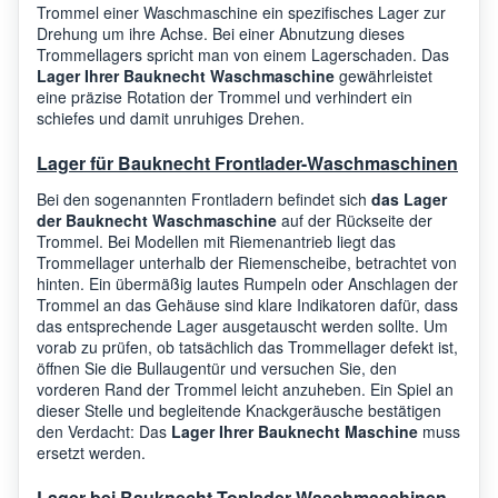
Trommel einer Waschmaschine ein spezifisches Lager zur
Drehung um ihre Achse. Bei einer Abnutzung dieses
Bauknecht
WT 890 WS
8599
Trommellagers spricht man von einem Lagerschaden. Das
Lager Ihrer Bauknecht Waschmaschine
gewährleistet
eine präzise Rotation der Trommel und verhindert ein
WTE9842WS WTE
Bauknecht
9842/1 WTE 9842 WS-
8554
schiefes und damit unruhiges Drehen.
CH
Lager für Bauknecht Frontlader-Waschmaschinen
Bauknecht
TYP 5325
8599
Bei den sogenannten Frontladern befindet sich
das Lager
der Bauknecht Waschmaschine
auf der Rückseite der
Trommel. Bei Modellen mit Riemenantrieb liegt das
Trommellager unterhalb der Riemenscheibe, betrachtet von
Bauknecht
WT 891 WS
8599
hinten. Ein übermäßig lautes Rumpeln oder Anschlagen der
Trommel an das Gehäuse sind klare Indikatoren dafür, dass
das entsprechende Lager ausgetauscht werden sollte. Um
WT 871 C/BR-GB
vorab zu prüfen, ob tatsächlich das Trommellager defekt ist,
Bauknecht
8554
WASCH
öffnen Sie die Bullaugentür und versuchen Sie, den
vorderen Rand der Trommel leicht anzuheben. Ein Spiel an
dieser Stelle und begleitende Knackgeräusche bestätigen
den Verdacht: Das
Lager Ihrer Bauknecht Maschine
muss
Bauknecht
WTE 9845 WS-F
8554
ersetzt werden.
Lager bei Bauknecht Toplader-Waschmaschinen