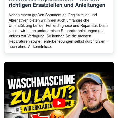
richtigen Ersatzteilen und Anleitungen
Bauknecht
WT 891 UD/BR
8599
Neben einem großen Sortiment an Originalteilen und
Alternativen bieten wir Ihnen auch umfangreiche
Unterstützung bei der Fehlerdiagnose und Reparatur. Dazu
WT890CWS WT890 WT
stellen wir Ihnen umfangreiche Reparaturanleitungen und
Bauknecht
8554
890C/WS-GB WASCHT
Videos zur Verfügung. So können Sie die meisten
Reparaturen sowie Fehlerbehebungen selbst durchführen –
auch ohne Vorkenntnisse.
WT890CWS WT
Bauknecht
8554
890C/WS-NL WASCHT
WT890WS WT 890
Bauknecht
8599
TURBO/WS WASC
Bauknecht
WT890WS WT 890 WS-D
8599
WT890WS WT 890
Bauknecht
8599
WS/NL