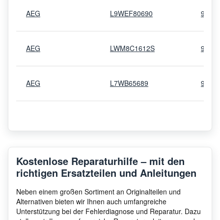
AEG
L9WEF80690
9146
AEG
LWM8C1612S
9146
AEG
L7WB65689
9146
AEG
L9WEL165E
9146
AEG
L7WBG856W
9146
Kostenlose Reparaturhilfe – mit den
richtigen Ersatzteilen und Anleitungen
AEG
L6WNJ68W
9146
Neben einem großen Sortiment an Originalteilen und
Alternativen bieten wir Ihnen auch umfangreiche
Unterstützung bei der Fehlerdiagnose und Reparatur. Dazu