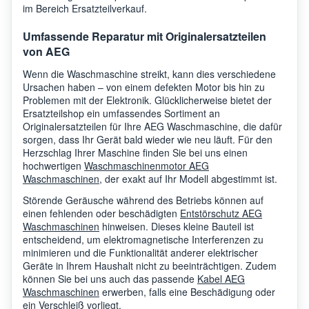
im Bereich Ersatzteilverkauf.
AEG
L6WBJ68WC
9146
Umfassende Reparatur mit Originalersatzteilen
von AEG
AEG
L8WEC162
9146
Wenn die Waschmaschine streikt, kann dies verschiedene
Ursachen haben – von einem defekten Motor bis hin zu
Problemen mit der Elektronik. Glücklicherweise bietet der
AEG
L8WEC162S
9146
Ersatzteilshop ein umfassendes Sortiment an
Originalersatzteilen für Ihre AEG Waschmaschine, die dafür
sorgen, dass Ihr Gerät bald wieder wie neu läuft. Für den
Herzschlag Ihrer Maschine finden Sie bei uns einen
AEG
LWX9A9613C
9146
hochwertigen
Waschmaschinenmotor AEG
Waschmaschinen
, der exakt auf Ihr Modell abgestimmt ist.
Störende Geräusche während des Betriebs können auf
AEG
L61472WDBI
9146
einen fehlenden oder beschädigten
Entstörschutz AEG
Waschmaschinen
hinweisen. Dieses kleine Bauteil ist
entscheidend, um elektromagnetische Interferenzen zu
minimieren und die Funktionalität anderer elektrischer
AEG
L8WBM163C
9146
Geräte in Ihrem Haushalt nicht zu beeinträchtigen. Zudem
können Sie bei uns auch das passende
Kabel AEG
Waschmaschinen
erwerben, falls eine Beschädigung oder
AEG
L8WAD164C
9146
ein Verschleiß vorliegt.