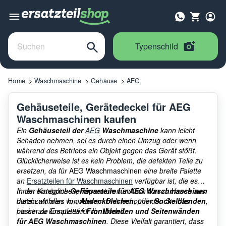
Typenschild
Home
Waschmaschine
Gehäuse
AEG
Gehäuseteile, Gerätedeckel für AEG
Waschmaschinen kaufen
Ein
Gehäuseteil der
AEG
Waschmaschine
kann leicht
Schaden nehmen, sei es durch einen Umzug oder wenn
während des Betriebs ein Objekt gegen das Gerät stößt.
Glücklicherweise ist es kein Problem, die defekten Teile zu
ersetzen, da für
AEG Waschmaschinen
eine breite Palette
an
Ersatzteilen für Waschmaschinen
verfügbar ist, die es
Ihnen ermöglichen, Reparaturen einfach von zu Hause aus
In der Kategorie
Gehäuseteile für AEG Waschmaschinen
durchzuführen. In unserem Onlineshop finden Sie das
bieten wir alles von
Abdeckblechen
, über
Sockelblenden
,
passende Ersatzteil für Ihr Modell.
bis hin zu kompletten
Frontblenden und Seitenwänden
für AEG Waschmaschinen
. Diese Vielfalt garantiert, dass