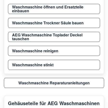
Waschmaschine öffnen und Ersatzteile
AEG
L7WEC166R
9146
einbauen
Waschmaschine Trockner Säule bauen
AEG
LB4650WT
9146
AEG Waschmaschine Toplader Deckel
tauschen
AEG
L8WEC162
9146
Waschmaschine reinigen
AEG
L7WEG161R
9146
Waschmaschine stinkt
AEG
AWW8023AESA
9149
Waschmaschine Reparaturanleitungen
AEG
L9WBAN61BC
9146
Gehäuseteile für AEG Waschmaschinen