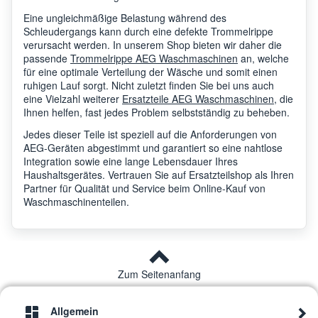
Eine ungleichmäßige Belastung während des
Schleudergangs kann durch eine defekte Trommelrippe
verursacht werden. In unserem Shop bieten wir daher die
AEG
LB4650WT
9146
passende
Trommelrippe AEG Waschmaschinen
an, welche
für eine optimale Verteilung der Wäsche und somit einen
ruhigen Lauf sorgt. Nicht zuletzt finden Sie bei uns auch
AEG
LWX6G1612B
9146
eine Vielzahl weiterer
Ersatzteile AEG Waschmaschinen
, die
Ihnen helfen, fast jedes Problem selbstständig zu beheben.
Jedes dieser Teile ist speziell auf die Anforderungen von
AEG
L7WBG47W
9146
AEG-Geräten abgestimmt und garantiert so eine nahtlose
Integration sowie eine lange Lebensdauer Ihres
Haushaltsgerätes. Vertrauen Sie auf Ersatzteilshop als Ihren
Partner für Qualität und Service beim Online-Kauf von
AEG
AWW8023AESA
9149
Waschmaschinenteilen.
AEG
L7WBF60605
9146
Zum Seitenanfang
AEG
L9WS87609
9146
Allgemein