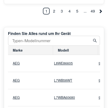
1
2
3
4
5
...
49
Finden Sie Alles rund um Ihr Gerät
Marke
Modell
Mo
AEG
L8WE86605
9146
AEG
L7WB58WT
9146
AEG
L7WBA60680
9146