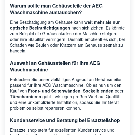
Warum sollte man Gehäuseteile der AEG
Waschmaschine austauschen?
AEG
L9WSC167A
9146
Eine Beschädigung am Gehäuse kann
weit mehr als nur
optische Beeinträchtigungen
nach sich ziehen. Es könnte
zum Beispiel die Geräuschkulisse der Maschine steigern
oder ihre Stabilität verringern. Deshalb empfiehlt es sich, bei
AEG
L7WEG963E
9146
Schäden wie Beulen oder Kratzern am Gehäuse zeitnah zu
handeln.
AEG
L9WEC169R
9146
Auswahl an Gehäuseteilen für Ihre AEG
Waschmaschine
Entdecken Sie unser vielfältiges Angebot an Gehäuseteilen
AEG
L8WED164C
9146
passend für Ihre AEG Waschmaschine. Ob es nun um den
Kauf von
Front- und Seitenwänden
,
Sockelblenden
oder
Türscharnieren
geht - wir legen großen Wert auf Qualität
und eine unkomplizierte Installation, sodass Sie Ihr Gerät
AEG
L7WEE862S
9146
problemlos selbst reparieren können.
Kundenservice und Beratung bei Ersatzteilshop
AEG
L6WB86JW
9146
Ersatzteilshop steht für exzellenten Kundenservice und