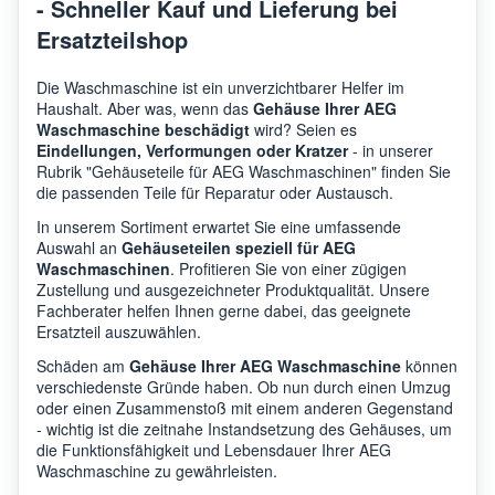
- Schneller Kauf und Lieferung bei
AEG
L7WDP862G
9146
Ersatzteilshop
Die Waschmaschine ist ein unverzichtbarer Helfer im
AEG
L8WEC166R
9146
Haushalt. Aber was, wenn das
Gehäuse Ihrer AEG
Waschmaschine beschädigt
wird? Seien es
Eindellungen, Verformungen oder Kratzer
- in unserer
AEG
L8WBC61SR
9146
Rubrik "Gehäuseteile für AEG Waschmaschinen" finden Sie
die passenden Teile für Reparatur oder Austausch.
In unserem Sortiment erwartet Sie eine umfassende
AEG
L9WEE961P
9146
Auswahl an
Gehäuseteilen speziell für AEG
Waschmaschinen
. Profitieren Sie von einer zügigen
Zustellung und ausgezeichneter Produktqualität. Unsere
Fachberater helfen Ihnen gerne dabei, das geeignete
AEG
LWX7E8622S
9146
Ersatzteil auszuwählen.
Schäden am
Gehäuse Ihrer AEG Waschmaschine
können
verschiedenste Gründe haben. Ob nun durch einen Umzug
AEG
L8WEC166C
9146
oder einen Zusammenstoß mit einem anderen Gegenstand
- wichtig ist die zeitnahe Instandsetzung des Gehäuses, um
die Funktionsfähigkeit und Lebensdauer Ihrer AEG
Waschmaschine zu gewährleisten.
AEG
LWX6G1612B
9146