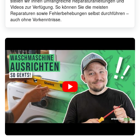
stellen wir Ihnen umfangreiche Reparaturanleitungen und
AEG
L9WEC163C
9146
Videos zur Verfügung. So können Sie die meisten
Reparaturen sowie Fehlerbehebungen selbst durchführen –
auch ohne Vorkenntnisse.
AEG
L9WEF90600
9146
AEG
L8WEE06SC
9146
AEG
L7WB65680
9146
AEG
LB4660WT
9146
AEG
L8WBC61SR
9146
AEG
L9WSR162C
9146