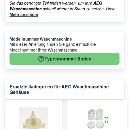
Sie das benötigte Teil finden werden, um Ihre
AEG
Waschmaschine
schnell wieder in Stand zu setzen. Unsere
Auswahl an hochwertigen Bauteilen wartet darauf, Ihr Gerät
Mehr anzeigen
wieder voll funktionsfähig zu machen.
Modellnummer Waschmaschine
Mit dieser Anleitung finden Sie ganz einfach die
Modellnummer Ihrer Waschmaschine.
Typennummer finden
Ersatzteilkategorien für AEG Waschmaschine
Gehäuse