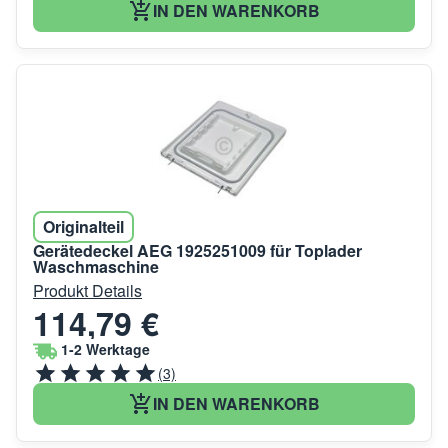
IN DEN WARENKORB
Originalteil
Gerätedeckel AEG 1925251009 für Toplader
Waschmaschine
Produkt Details
114,79 €
1-2 Werktage
(3)
IN DEN WARENKORB