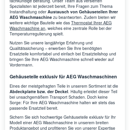
fachkundige Beratung. Unser Team aus versierten
Spezialisten ist jederzeit bereit, Ihre Fragen zum Thema
AEG
L9WEN06CB
9146
Instandhaltung oder
Austausch von Gehäuseteilen Ihrer
AEG Waschmaschine
zu beantworten. Zudem bieten wir
weitere wichtige Bauteile wie das
Thermostat Ihrer AEG
Waschmaschine an
, welches eine zentrale Rolle bei der
AEG
L8WBM163C
9146
Temperaturregulierung spielt.
Nutzen Sie unsere langjährige Erfahrung und
Qualitätssicherung – erwerben Sie Ihre benötigten
AEG
L9WSB162C
9146
Ersatzteile komfortabel und einfach bei Ersatzteilshop und
bringen Sie Ihre AEG Waschmaschine schnell wieder auf
Vordermann.
AEG
L6WEJ841N
9146
Gehäuseteile exklusiv für AEG Waschmaschinen
Eines der meistgefragten Teile in unserem Sortiment ist die
Abdeckplatte bzw. der Deckel
. Häufig erleidet dieser Teil
AEG
L7WEC166R
9146
bei unsachgemäßem Transport Schaden. Doch keine
Sorge: Für Ihre AEG Waschmaschine halten wir stets das
passende Ersatzteil bereit.
AEG
L8WEC06S
9146
Sichern Sie sich hochwertige Gehäuseteile exklusiv für Ihr
Modell einer AEG Waschmaschine in unserem breiten
Produktangebot und profitieren Sie von unserer Expertise