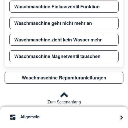
Waschmaschine Einlassventil Funktion
Neff
V5340
Waschmaschine geht nicht mehr an
Neff
DA 1200 / EDST
V6540
Waschmaschine zieht kein Wasser mehr
Neff
V534
Waschmaschine Magnetventil tauschen
Neff
V654
Waschmaschine Reparaturanleitungen
Neff
V6540
Zum Seitenanfang
Neff
V6540
Allgemein