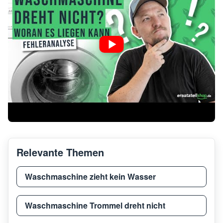
Neff
V654
Neff
V6540
Neff
V5340
Neff
V6540
Relevante Themen
Neff
V654
Waschmaschine zieht kein Wasser
Neff
V654
Waschmaschine Trommel dreht nicht