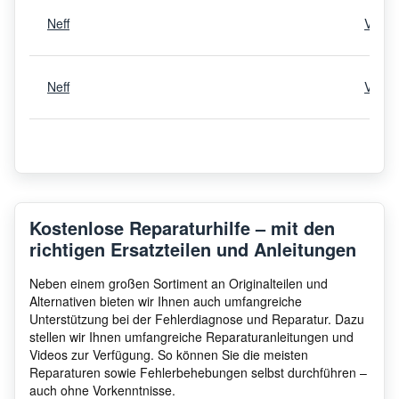
Neff
V744
Neff
V534
Neff
V6540
Neff
V536
Kostenlose Reparaturhilfe – mit den
richtigen Ersatzteilen und Anleitungen
Neff
V536
Neben einem großen Sortiment an Originalteilen und
Alternativen bieten wir Ihnen auch umfangreiche
Unterstützung bei der Fehlerdiagnose und Reparatur. Dazu
stellen wir Ihnen umfangreiche Reparaturanleitungen und
Neff
V5340
Videos zur Verfügung. So können Sie die meisten
Reparaturen sowie Fehlerbehebungen selbst durchführen –
auch ohne Vorkenntnisse.