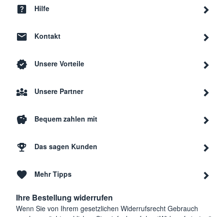
Neff
V534
Hilfe
Kontakt
Neff
V654
Unsere Vorteile
Neff
V6540
Unsere Partner
Neff
V534
Bequem zahlen mit
Neff
V5340
Das sagen Kunden
Mehr Tipps
Neff
V536
Ihre Bestellung widerrufen
Wenn Sie von Ihrem gesetzlichen Widerrufsrecht Gebrauch
Neff
V438