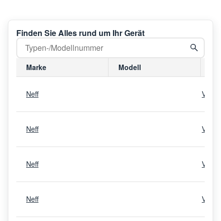
Finden Sie Alles rund um Ihr Gerät
Marke
Modell
Mo
Neff
V536
Neff
V744
Neff
V428
Neff
V420