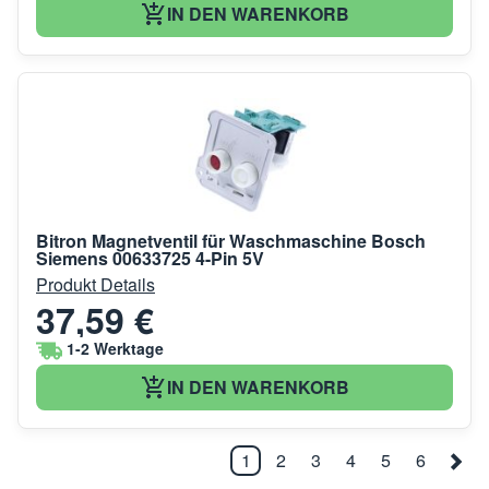
IN DEN WARENKORB
Bitron Magnetventil für Waschmaschine Bosch
Siemens 00633725 4-Pin 5V
Produkt Details
37,59 €
1-2 Werktage
IN DEN WARENKORB
1
2
3
4
5
6