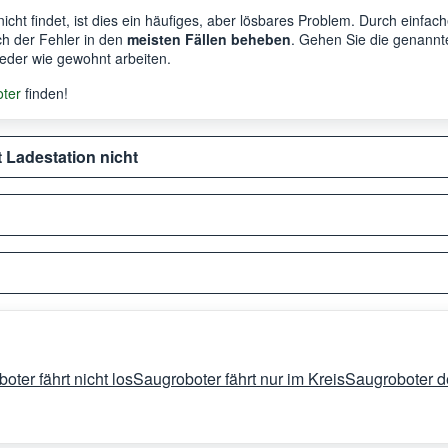
icht findet, ist dies ein häufiges, aber lösbares Problem. Durch einf
ch der Fehler in den
meisten Fällen beheben
. Gehen Sie die genannt
ieder wie gewohnt arbeiten.
oter
finden!
 Ladestation nicht
oter fährt nicht los
Saugroboter fährt nur im Kreis
Saugroboter d