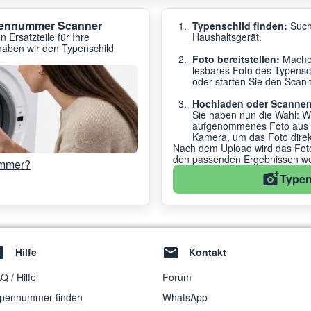
ypennummer Scanner
Typenschild finden:
Such
 Ersatzteile für Ihre
Haushaltsgerät.
haben wir den Typenschild
Foto bereitstellen:
Machen
lesbares Foto des Typensc
oder starten Sie den Scanne
Hochladen oder Scannen
Sie haben nun die Wahl: W
aufgenommenes Foto aus de
Kamera, um das Foto dire
Nach dem Upload wird das Foto 
den passenden Ergebnissen wei
ummer?
Typen
Hilfe
Kontakt
Q / Hilfe
Forum
pennummer finden
WhatsApp