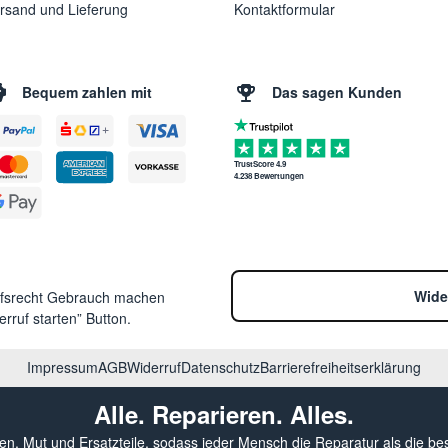
rsand und Lieferung
Kontaktformular
Bequem zahlen mit
Das sagen Kunden
TrustScore 4.9
4.238 Bewertungen
Wide
ufsrecht Gebrauch machen
rruf starten” Button.
Impressum
AGB
Widerruf
Datenschutz
Barrierefreiheitserklärung
Alle. Reparieren. Alles.
sen, Mut und Ersatzteile, sodass jeder Mensch die Reparatur als die be