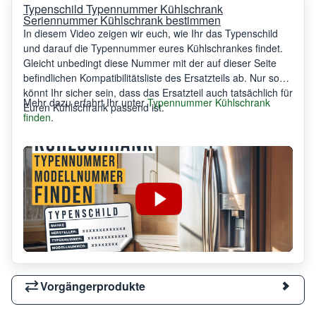
Typenschild Typennummer Kühlschrank
Seriennummer Kühlschrank bestimmen
In diesem Video zeigen wir euch, wie Ihr das Typenschild
und darauf die Typennummer eures Kühlschrankes findet.
Gleicht unbedingt diese Nummer mit der auf dieser Seite
befindlichen Kompatibilitätsliste des Ersatzteils ab. Nur so
könnt Ihr sicher sein, dass das Ersatzteil auch tatsächlich für
Mehr dazu erfahrt Ihr unter
Typennummer Kühlschrank
Euren Kühlschrank passend ist.
finden
.
Vorgängerprodukte