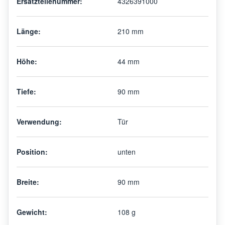
Ersatzteilenummer:
4326391000
Länge:
210 mm
Höhe:
44 mm
Tiefe:
90 mm
Verwendung:
Tür
Position:
unten
Breite:
90 mm
Gewicht:
108 g