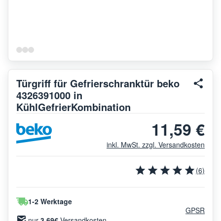
Türgriff für Gefrierschranktür beko
4326391000 in
KühlGefrierKombination
11,59 €
inkl. MwSt. zzgl. Versandkosten
(6)
1-2 Werktage
GPSR
nur
3.69€
Versandkosten