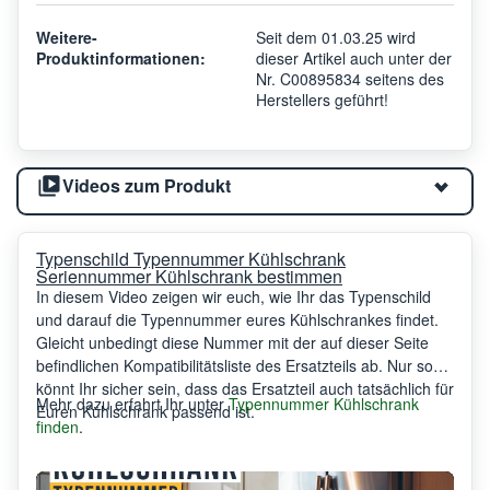
Weitere-
Seit dem 01.03.25 wird
Produktinformationen:
dieser Artikel auch unter der
Nr. C00895834 seitens des
Herstellers geführt!
Videos zum Produkt
Typenschild Typennummer Kühlschrank
Seriennummer Kühlschrank bestimmen
In diesem Video zeigen wir euch, wie Ihr das Typenschild
und darauf die Typennummer eures Kühlschrankes findet.
Gleicht unbedingt diese Nummer mit der auf dieser Seite
befindlichen Kompatibilitätsliste des Ersatzteils ab. Nur so
könnt Ihr sicher sein, dass das Ersatzteil auch tatsächlich für
Mehr dazu erfahrt Ihr unter
Typennummer Kühlschrank
Euren Kühlschrank passend ist.
finden
.