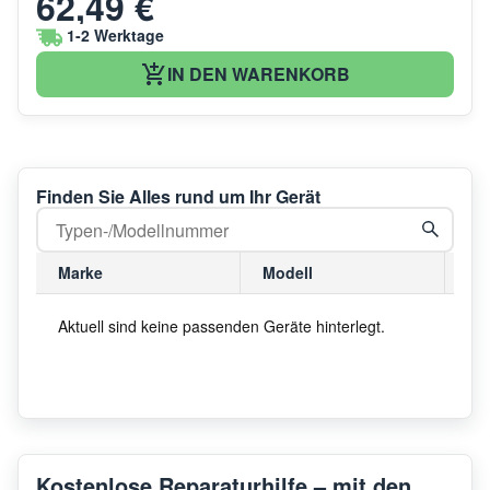
62,49 €
1-2 Werktage
IN DEN WARENKORB
Finden Sie Alles rund um Ihr Gerät
Marke
Modell
Mo
Aktuell sind keine passenden Geräte hinterlegt.
Kostenlose Reparaturhilfe – mit den