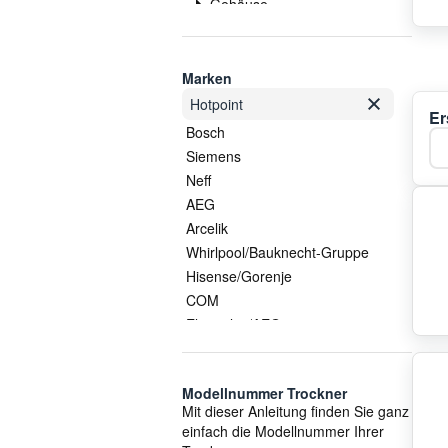
Gehäuse
Griff
Heizelement
Kabel
Marken
Keilriemen
Hotpoint
Er
Kompressor
Bosch
Ka
Kondensator
Siemens
Lager
Neff
Motor
AEG
Pumpe
Arcelik
Schalter
Whirlpool/Bauknecht-Gruppe
Scharnier
Hisense/Gorenje
Sondersortiment
COM
Spannrolle
Electrolux/AEG
Thermostat
Candy
Trommel
Hutchinson
Tür
Modellnummer Trockner
Samsung
Mit dieser Anleitung finden Sie ganz
Türschloss
Beko
einfach die Modellnummer Ihrer
Untergestell
Haier