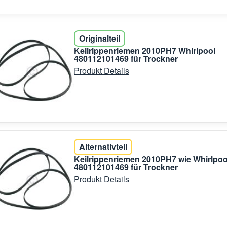
Originalteil
Keilrippenriemen 2010PH7 Whirlpool
480112101469 für Trockner
Produkt Details
Alternativteil
Keilrippenriemen 2010PH7 wie Whirlpoo
480112101469 für Trockner
Produkt Details