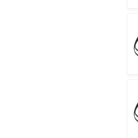
EBI
Hisense
HANYU
Teka
Classic
Indesit
Acer
ersatzteilshop basics
LEILI
Schunk
Wpro
Hoover
Küppersbusch
Constructa
Brandt
KIMTEC
DeLonghi
Blomberg
Nivona