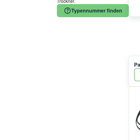
Trockner.
Wasserbehälter
Whirlpool
Typennummer finden
Wassereinlauf
Gorenje
Zubehör
Vestel
Zwischenbaurahmen
Midea/Comfee
Waschmaschine/Trockner
LG
Bluparts
Smeg
Bauknecht
Pa
Haier/Candy/Hoover
Electrolux
TP REFLEX
Amica
Panasonic
SKF
Irca
Galanz
Eurofilter
ELTEK