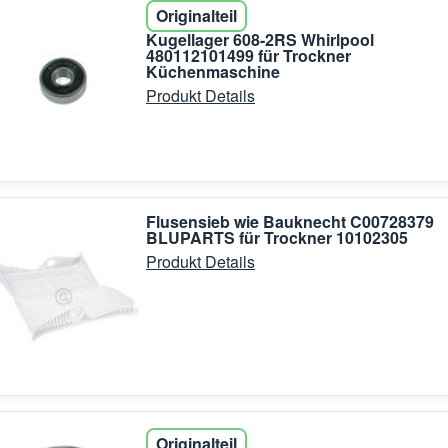
Originalteil
Kugellager 608-2RS Whirlpool
480112101499 für Trockner
Küchenmaschine
Produkt Details
Flusensieb wie Bauknecht C00728379
BLUPARTS für Trockner 10102305
Produkt Details
Originalteil