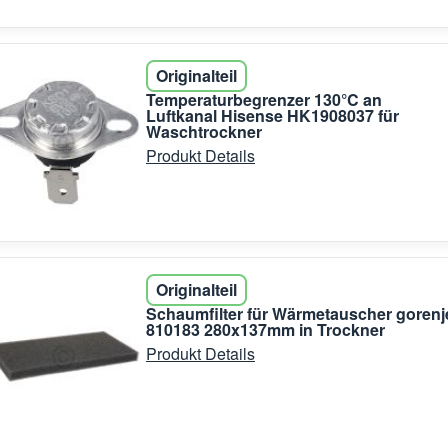
Originalteil
Temperaturbegrenzer 130°C an
Luftkanal Hisense HK1908037 für
Waschtrockner
Produkt Details
Originalteil
Schaumfilter für Wärmetauscher gorenj
810183 280x137mm in Trockner
Produkt Details