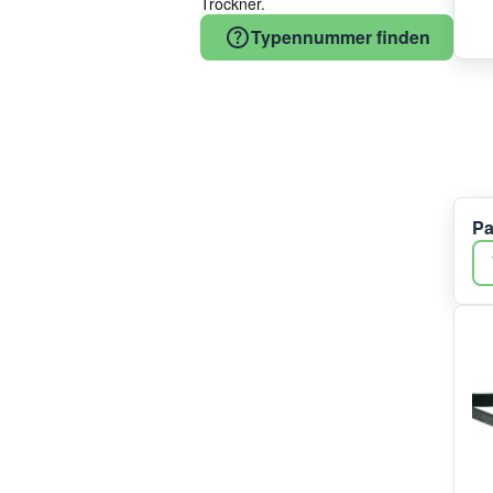
Trockner.
Whirlpool
Typennummer finden
Gorenje
Vestel
Midea/Comfee
LG
Bluparts
Smeg
Bauknecht
Pa
Haier/Candy/Hoover
Electrolux
TP REFLEX
Amica
Panasonic
SKF
Irca
Galanz
Eurofilter
ELTEK