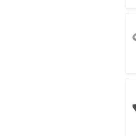
EBI
HANYU
Teka
Acer
Classic
ersatzteilshop basics
LEILI
Schunk
Indesit
Wpro
Hoover
Küppersbusch
Constructa
Brandt
KIMTEC
DeLonghi
Blomberg
Nivona
Hydra