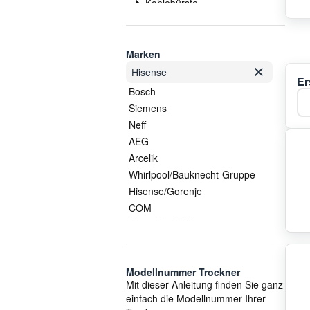
Kohlebürste
Lager
Motor
Pumpe
Marken
Schalter
Hisense
Er
Scharnier
Bosch
Ka
Sondersortiment
Siemens
Thermostat
Neff
Trommel
AEG
Tür
Arcelik
Türschloss
Whirlpool/Bauknecht-Gruppe
Wasserbehälter
Hisense/Gorenje
COM
Electrolux/AEG
Candy
Hutchinson
Modellnummer Trockner
Samsung
Mit dieser Anleitung finden Sie ganz
Beko
einfach die Modellnummer Ihrer
Haier