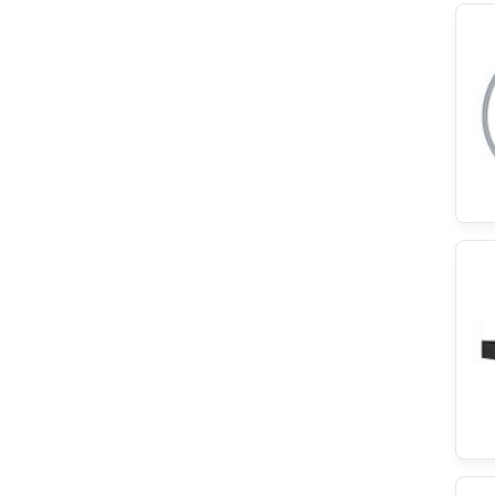
Neutro
EGO Elektro
Fagor
TCL
V-ZUG
Pitsos
Zanker
Ignis
KOENIC