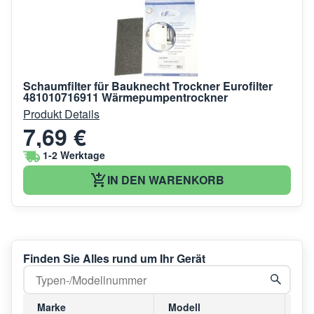
Schaumfilter für Bauknecht Trockner Eurofilter
481010716911 Wärmepumpentrockner
Produkt Details
7,69 €
1-2 Werktage
IN DEN WARENKORB
Finden Sie Alles rund um Ihr Gerät
Marke
Modell
Mo