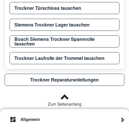
Trockner Türschloss tauschen
Electrolux
EDI 97170 W
9160
Siemens Trockner Lager tauschen
Electrolux
EDC 5330
9160
Bosch Siemens Trockner Spannrolle
tauschen
Electrolux
EDC77555W
9160
Trockner Laufrolle der Trommel tauschen
Electrolux
EDE 5335
9160
Trockner Reparaturanleitungen
Electrolux
EW9HX283
9160
Zum Seitenanfang
Electrolux
EDC 5372
9160
Allgemein