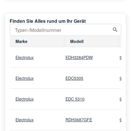
Finden Sie Alles rund um Ihr Gerät
Marke
Modell
Mo
Electrolux
EDH3284PDW
9160
Electrolux
EDC5305
9160
Electrolux
EDC 5310
9167
Electrolux
RDH3687GFE
9160