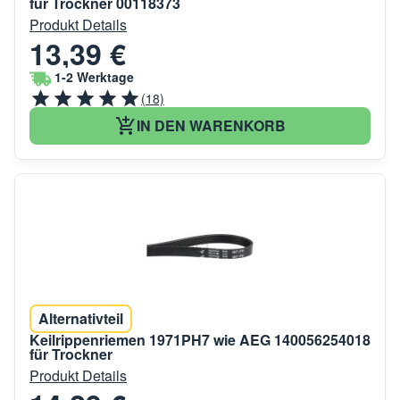
für Trockner 00118373
Produkt Details
13,39 €
1-2 Werktage
(18)
IN DEN WARENKORB
Alternativteil
Keilrippenriemen 1971PH7 wie AEG 140056254018
für Trockner
Produkt Details