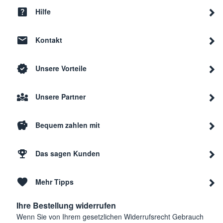
Electrolux
EDH3989TBW
9160
Hilfe
Kontakt
Electrolux
EDH3488GDE
9160
Unsere Vorteile
Electrolux
ADC 3250
9160
Unsere Partner
Electrolux
EDC3250
9160
Bequem zahlen mit
Electrolux
EDC 3150
9160
Das sagen Kunden
Mehr Tipps
Electrolux
EW 1030 W
9146
Ihre Bestellung widerrufen
Wenn Sie von Ihrem gesetzlichen Widerrufsrecht Gebrauch
Electrolux
EW 1012 W
9146