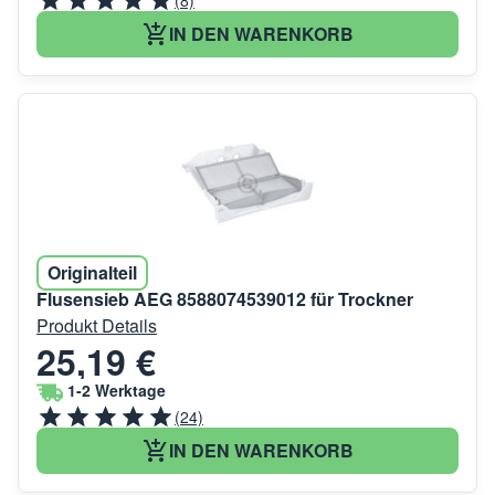
(8)
IN DEN WARENKORB
Originalteil
Flusensieb AEG 8588074539012 für Trockner
Produkt Details
25,19 €
1-2 Werktage
(24)
IN DEN WARENKORB