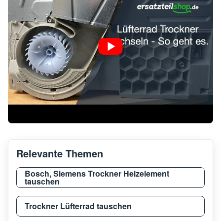
Electrolux
EDE47130W
9160
Electrolux
EDP2074GDW
9160
Electrolux
EDH3887PDE
9160
Electrolux
EDH97981W
9160
Relevante Themen
Electrolux
TKL2E101
9160
Bosch, Siemens Trockner Heizelement
tauschen
Electrolux
TWGLES7000
9160
Trockner Lüfterrad tauschen