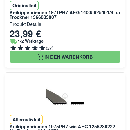
Originalteil
Keilrippenriemen 1971PH7 AEG 14005625401/8 für
Trockner 1366033007
Produkt Details
23,99 €
1-2 Werktage
(27)
IN DEN WARENKORB
Alternativteil
Keilrippenriemen 1975PH7 wie AEG 1258288222