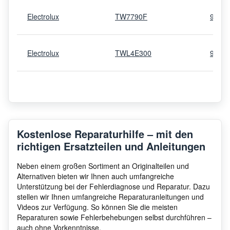
Electrolux
TW7790F
9160
Electrolux
TWL4E300
9160
Electrolux
EW8H292G
9160
Electrolux
TWL4E202
9160
Kostenlose Reparaturhilfe – mit den
richtigen Ersatzteilen und Anleitungen
Electrolux
EDP2074PEW
9160
Neben einem großen Sortiment an Originalteilen und
Alternativen bieten wir Ihnen auch umfangreiche
Unterstützung bei der Fehlerdiagnose und Reparatur. Dazu
stellen wir Ihnen umfangreiche Reparaturanleitungen und
Electrolux
EW8H668B3
9160
Videos zur Verfügung. So können Sie die meisten
Reparaturen sowie Fehlerbehebungen selbst durchführen –
auch ohne Vorkenntnisse.