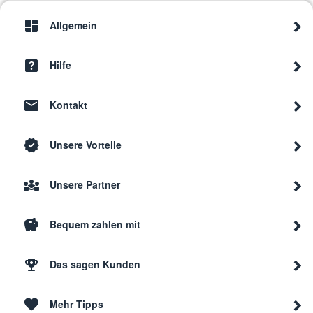
Constructa
CT 6400
CT64
Allgemein
Constructa
CWK4
Hilfe
Kontakt
Constructa
CWK4
Unsere Vorteile
Constructa
CWK6
Unsere Partner
Constructa
CT 1600
CT16
Bequem zahlen mit
Constructa
Viva Duo
CV61
Das sagen Kunden
Mehr Tipps
Constructa
CT 6200
CT62