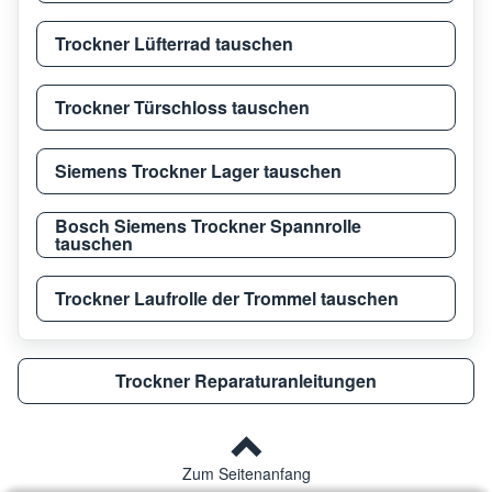
Constructa
CWK4
Trockner Lüfterrad tauschen
Trockner Türschloss tauschen
Constructa
CWK6
Siemens Trockner Lager tauschen
Constructa
CT 4700
CT47
Bosch Siemens Trockner Spannrolle
tauschen
Constructa
CT 4700
CT47
Trockner Laufrolle der Trommel tauschen
Constructa
CT 4800
CT48
Trockner Reparaturanleitungen
Constructa
CT 6400
CT64
Zum Seitenanfang