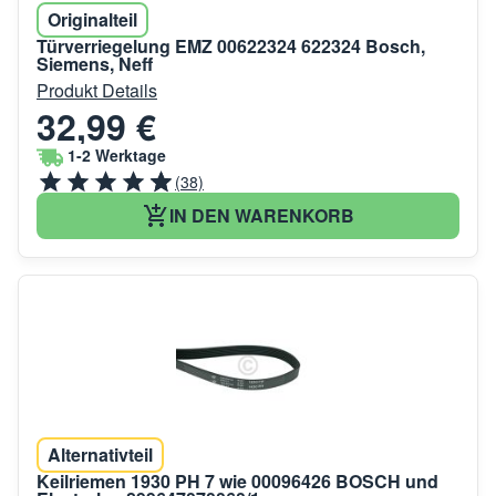
Originalteil
Türverriegelung EMZ 00622324 622324 Bosch,
Siemens, Neff
Produkt Details
32,99 €
1-2 Werktage
(38)
IN DEN WARENKORB
Alternativteil
Keilriemen 1930 PH 7 wie 00096426 BOSCH und