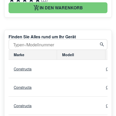
IN DEN WARENKORB
Finden Sie Alles rund um Ihr Gerät
Marke
Modell
Mo
Constructa
CWK4
Constructa
CWK4
Constructa
CWK6