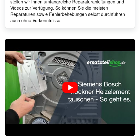
stellen wir Ihnen umfangreiche Reparaturanleitungen und
Constructa
CWK4
Videos zur Verfügung. So können Sie die meisten
Reparaturen sowie Fehlerbehebungen selbst durchführen –
auch ohne Vorkenntnisse.
Constructa
CWK4
Constructa
CWK6
Constructa
CWK6
Constructa
CWK5
Constructa
CWK3
Constructa
CWK6