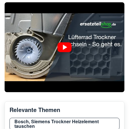
Constructa
CWK5
Constructa
CWK3
Constructa
CWQ3
Constructa
CWK4
Constructa
CWK4
Relevante Themen
Constructa
CWK3
Bosch, Siemens Trockner Heizelement
tauschen