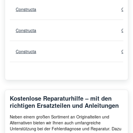
Constructa
CWA4
Constructa
CWK3
Constructa
CWK6
Constructa
CWK6
Constructa
Energy
CT40
Kostenlose Reparaturhilfe – mit den
richtigen Ersatzteilen und Anleitungen
Constructa
CWK4
Neben einem großen Sortiment an Originalteilen und
Alternativen bieten wir Ihnen auch umfangreiche
Unterstützung bei der Fehlerdiagnose und Reparatur. Dazu