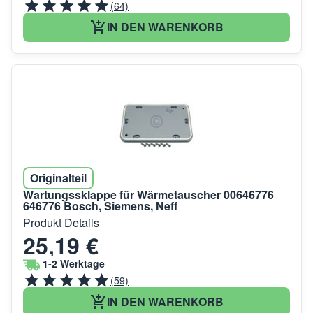
(64)
IN DEN WARENKORB
Originalteil
Wartungssklappe für Wärmetauscher 00646776
646776 Bosch, Siemens, Neff
Produkt Details
25,19 €
1-2 Werktage
(59)
IN DEN WARENKORB