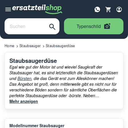
Typenschild
Home
Staubsauger
Staubsaugerdüse
Staubsaugerdüse
Egal wie gut der Motor ist und wieviel Saugkraft der
Staubsauger hat, es sind letztendlich die Staubsaugerdüsen
und
Bürsten
, die das Gerät erst zum Alleskönner machen!
Das Angebot ist groß, denn mittlerweile gibt es nicht nur für
verschiedene Böden sondern für sämtliche Oberflächen die
perfekte Staubsaugerdüse oder -bürste. Neben
Bodendüsen bekommen Sie z.B. Polsterdüsen,
Mehr anzeigen
Fugendüsen, Saugpinsel, Kombidüsen, Turbodüsen, …, die
Liste ist lang – und das aus gutem Grund! Nur die korrekte
Staubsaugerdüse erzielt kratzerfreie und gleichzeitig
hygienische Saugergebnisse. Sagen Sie jetzt auch den
Modellnummer Staubsauger