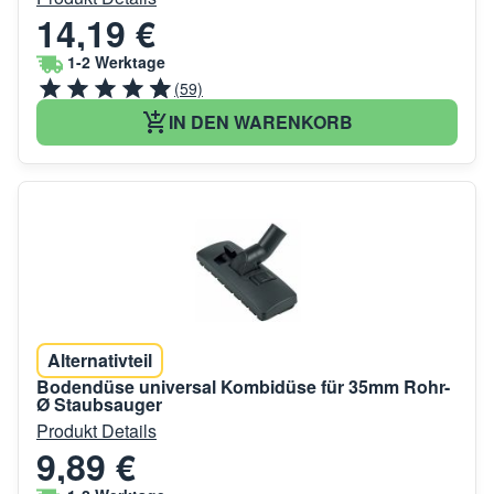
14,19 €
1-2 Werktage
(59)
IN DEN WARENKORB
Alternativteil
Bodendüse universal Kombidüse für 35mm Rohr-
Ø Staubsauger
Produkt Details
9,89 €