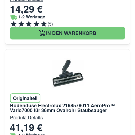
14,29 €
1-2 Werktage
(5)
IN DEN WARENKORB
Originalteil
Bodendüse Electrolux 2198578011 AeroPro™
Vario7000 für 36mm Ovalrohr Staubsauger
Produkt Details
41,19 €