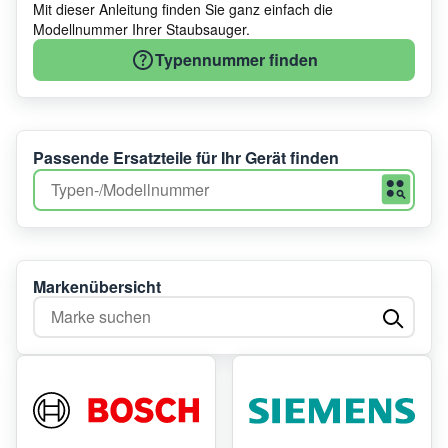
letzten Staubkörnern und Schmutzpartikeln den Kampf an
Mit dieser Anleitung finden Sie ganz einfach die
und finden Sie die perfekte Staubsaugerdüse für Ihr Gerät
Modellnummer Ihrer Staubsauger.
von
Bosch
,
Dyson
& Co.
Typennummer finden
Passende Ersatzteile für Ihr Gerät finden
Markenübersicht
Marke suchen