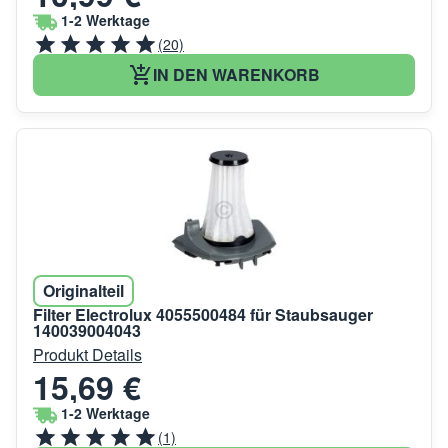
1-2 Werktage
(20)
IN DEN WARENKORB
Originalteil
Filter Electrolux 4055500484 für Staubsauger
140039004043
Produkt Details
15,69 €
1-2 Werktage
(1)