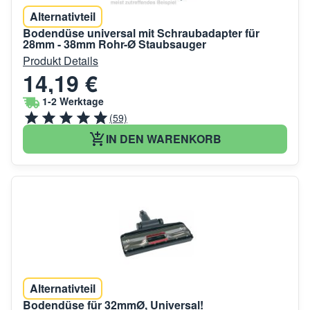
Alternativteil
Bodendüse universal mit Schraubadapter für
28mm - 38mm Rohr-Ø Staubsauger
Produkt Details
14,19 €
1-2 Werktage
(59)
IN DEN WARENKORB
Alternativteil
Bodendüse für 32mmØ, Universal!