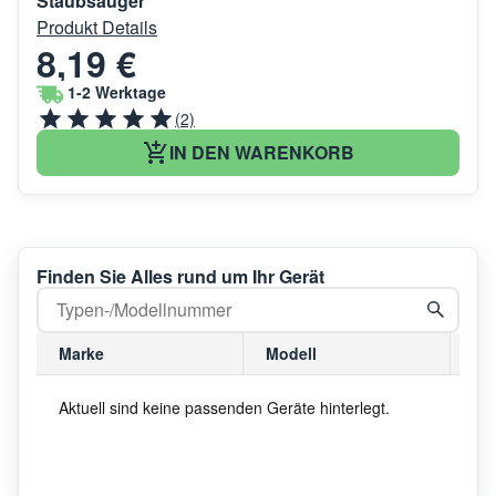
Staubsauger
Produkt Details
8,19 €
1-2 Werktage
(2)
IN DEN WARENKORB
Finden Sie Alles rund um Ihr Gerät
Marke
Modell
Mo
Aktuell sind keine passenden Geräte hinterlegt.