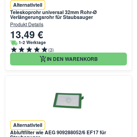
Alternativteil
Teleskoprohr universal 32mm Rohr-Ø
Verlängerungsrohr für Staubsauger
Produkt Details
13,49 €
1-2 Werktage
(3)
IN DEN WARENKORB
Alternativteil
Abluftfilter wie AEG 909288052/6 EF17 für