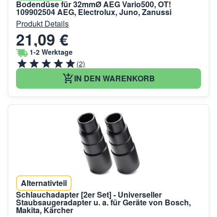
Bodendüse für 32mmØ AEG Vario500, OT!
109902504 AEG, Electrolux, Juno, Zanussi
Produkt Details
21,09 €
1-2 Werktage
(2)
IN DEN WARENKORB
Alternativteil
Schlauchadapter [2er Set] - Universeller
Staubsaugeradapter u. a. für Geräte von Bosch,
Makita, Kärcher