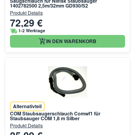
Saugschlauch für Nilfisk Staubsauger
1402782500 2,5m/32mm GD930/S2
Produkt Details
72,29 €
1-2 Werktage
IN DEN WARENKORB
Alternativteil
COM Staubsaugerschlauch Comwf1 für
Staubsauger COM 1,8 m Silber
Produkt Details