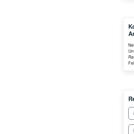
K
A
Ne
Un
Re
Fe
R