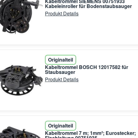
Kabeltrommel SIEMENS 00751933
Kabeleinroller für Bodenstaubsauger
Produkt Details
Originalteil
Kabeltrommel BOSCH 12017582 für
Staubsauger
Produkt Details
Originalteil
Kabeltrommel 7 m; 1mm²; Eurostecker;
Flachleitung 00751935