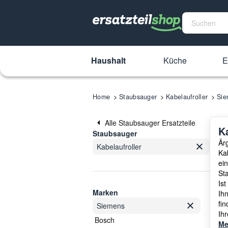
Haushalt
Küche
E
Home
Staubsauger
Kabelaufroller
Sie
Alle Staubsauger Ersatzteile
K
Staubsauger
Ärg
Kabelaufroller
Kab
ei
Sta
Ist
Marken
Ih
fi
Siemens
Ih
Bosch
Me