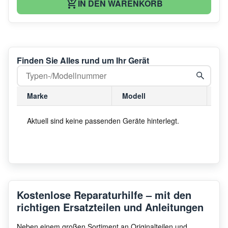
IN DEN WARENKORB
Finden Sie Alles rund um Ihr Gerät
Marke
Modell
Mo
Aktuell sind keine passenden Geräte hinterlegt.
Kostenlose Reparaturhilfe – mit den
richtigen Ersatzteilen und Anleitungen
Neben einem großen Sortiment an Originalteilen und