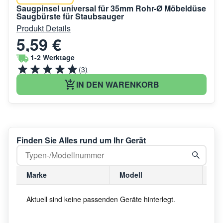
Saugpinsel universal für 35mm Rohr-Ø Möbeldüse
Saugbürste für Staubsauger
Produkt Details
5,59 €
1-2 Werktage
(3)
IN DEN WARENKORB
Finden Sie Alles rund um Ihr Gerät
Marke
Modell
Mo
Aktuell sind keine passenden Geräte hinterlegt.