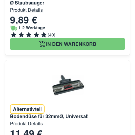
Ø Staubsauger
Produkt Details
9,89 €
1-2 Werktage
(40)
IN DEN WARENKORB
Alternativteil
Bodendüse für 32mmØ, Universal!
Produkt Details
11,49 €