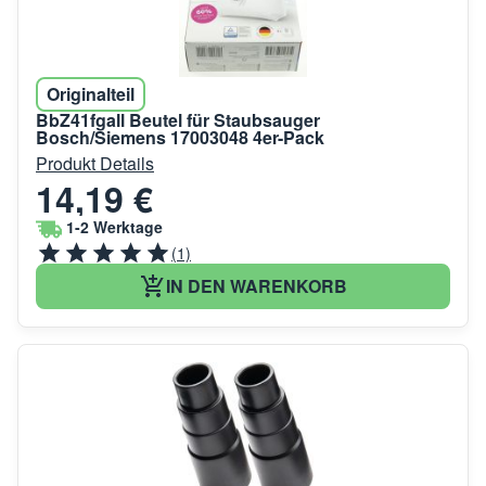
Originalteil
BbZ41fgall Beutel für Staubsauger
Bosch/Siemens 17003048 4er-Pack
Produkt Details
14,19 €
1-2 Werktage
(1)
IN DEN WARENKORB