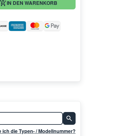
IN DEN WARENKORB
:
e ich die Typen- / Modellnummer?