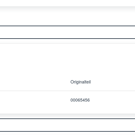
Originalteil
00065456