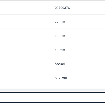
00790376
77 mm
16 mm
16 mm
Sockel
597 mm