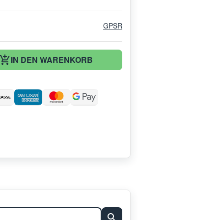
GPSR
IN DEN WARENKORB
: