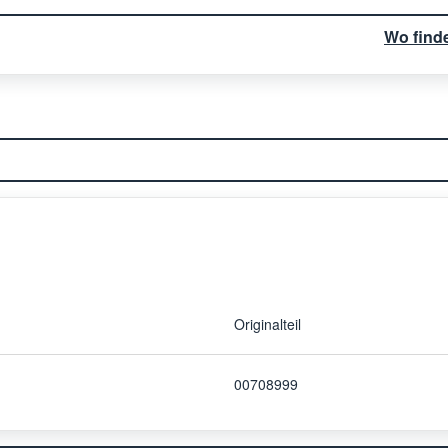
Wo find
Originalteil
00708999