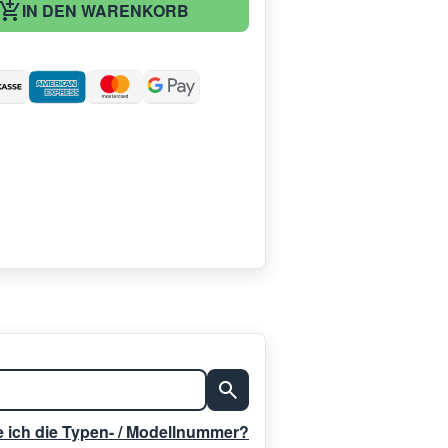
IN DEN WARENKORB
:
e ich die Typen- / Modellnummer?