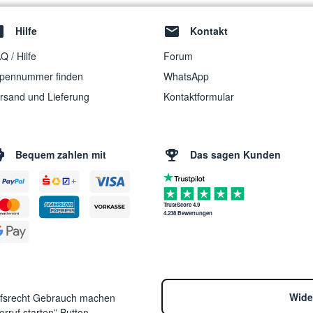
Hilfe
Kontakt
Q / Hilfe
Forum
pennummer finden
WhatsApp
rsand und Lieferung
Kontaktformular
Bequem zahlen mit
Das sagen Kunden
TrustScore 4.9
4.238 Bewertungen
Wide
ufsrecht Gebrauch machen
rruf starten” Button.