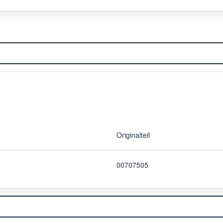
Originalteil
00707505