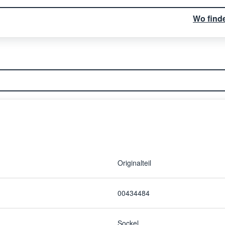
Wo find
Originalteil
00434484
Sockel