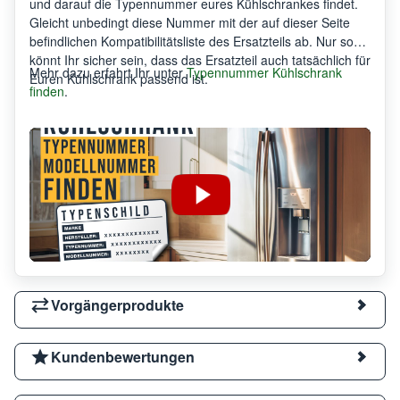
und darauf die Typennummer eures Kühlschrankes findet.
Gleicht unbedingt diese Nummer mit der auf dieser Seite
befindlichen Kompatibilitätsliste des Ersatzteils ab. Nur so
könnt Ihr sicher sein, dass das Ersatzteil auch tatsächlich für
Mehr dazu erfahrt Ihr unter
Typennummer Kühlschrank
Euren Kühlschrank passend ist.
finden
.
Vorgängerprodukte
Kundenbewertungen