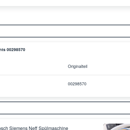
hts 00298570
Originalteil
00298570
osch Siemens Neff Spülmaschine