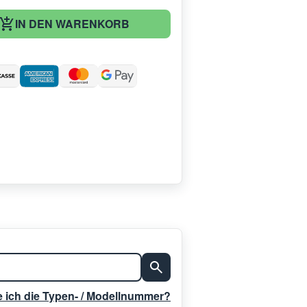
IN DEN WARENKORB
:
e ich die Typen- / Modellnummer?