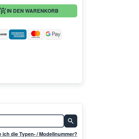
IN DEN WARENKORB
:
e ich die Typen- / Modellnummer?