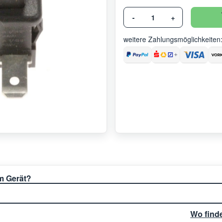
-
+
weitere Zahlungsmöglichkeiten
em Gerät?
Wo find