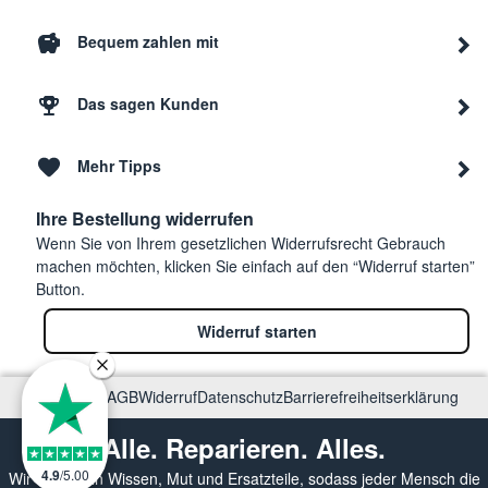
Bequem zahlen mit
Das sagen Kunden
Mehr Tipps
Ihre Bestellung widerrufen
Wenn Sie von Ihrem gesetzlichen Widerrufsrecht Gebrauch
machen möchten, klicken Sie einfach auf den “Widerruf starten”
Button.
Widerruf starten
Impressum
AGB
Widerruf
Datenschutz
Barrierefreiheitserklärung
Alle. Reparieren. Alles.
4.9
/
5.00
Wir vermitteln Wissen, Mut und Ersatzteile, sodass jeder Mensch die