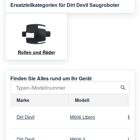
Ersatzteilkategorien für Dirt Devil Saugroboter
Rollen und Räder
Finden Sie Alles rund um Ihr Gerät
Marke
Modell
Mo
Dirt Devil
M606 Libero
M606
Dirt Devil
M606-3
Liber