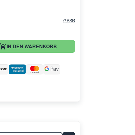
GPSR
IN DEN WARENKORB
: