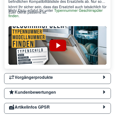
befindlichen Kompatibilitätsliste des Ersatzteils ab. Nur so
könnt Ihr sicher sein, dass das Ersatzteil auch tatsächlich für
Mehr Dazu erfahrt Ihr unter
Typennummer Geschirrspüler
Euer Gerät passend ist.
finden
.
Vorgängerprodukte
Kundenbewertungen
Artikelinfos GPSR