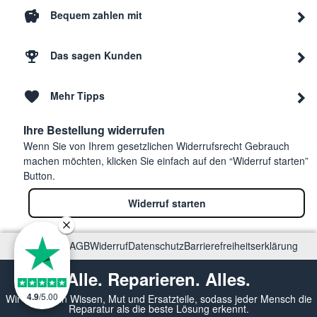
Bequem zahlen mit
Das sagen Kunden
Mehr Tipps
Ihre Bestellung widerrufen
Wenn Sie von Ihrem gesetzlichen Widerrufsrecht Gebrauch
machen möchten, klicken Sie einfach auf den “Widerruf starten”
Button.
Widerruf starten
Impressum
AGB
Widerruf
Datenschutz
Barrierefreiheitserklärung
Alle. Reparieren. Alles.
4.9
/
5.00
Wir vermitteln Wissen, Mut und Ersatzteile, sodass jeder Mensch die
Reparatur als die beste Lösung erkennt.