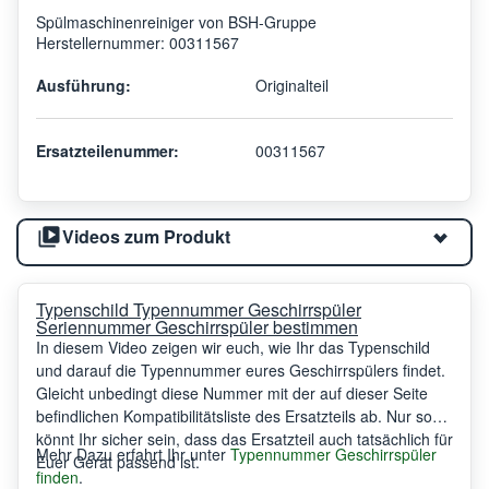
Spülmaschinenreiniger von BSH-Gruppe
Herstellernummer: 00311567
Ausführung:
Originalteil
Ersatzteilenummer:
00311567
Videos zum Produkt
Typenschild Typennummer Geschirrspüler
Seriennummer Geschirrspüler bestimmen
In diesem Video zeigen wir euch, wie Ihr das Typenschild
und darauf die Typennummer eures Geschirrspülers findet.
Gleicht unbedingt diese Nummer mit der auf dieser Seite
befindlichen Kompatibilitätsliste des Ersatzteils ab. Nur so
könnt Ihr sicher sein, dass das Ersatzteil auch tatsächlich für
Mehr Dazu erfahrt Ihr unter
Typennummer Geschirrspüler
Euer Gerät passend ist.
finden
.