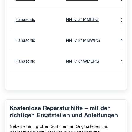
Panasonic
NN-K121MMEPG
NNK1
Panasonic
NN-K121MMWPG
NNK
Panasonic
NN-K101WMEPG
NNK1
Panasonic
NN-K181MMBPQ
NNK1
Panasonic
NN-E299SMBPQ
NNE2
Kostenlose Reparaturhilfe – mit den
richtigen Ersatzteilen und Anleitungen
Panasonic
NN-E289MMBPQ
NNE2
Neben einem großen Sortiment an Originalteilen und
Alternativen bieten wir Ihnen auch umfangreiche