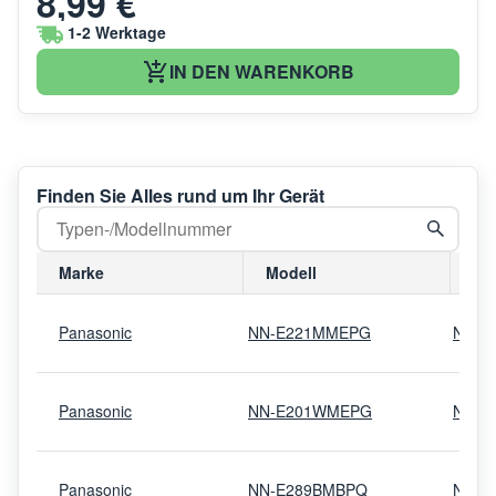
8,99 €
1-2 Werktage
IN DEN WARENKORB
Finden Sie Alles rund um Ihr Gerät
Marke
Modell
Mo
Panasonic
NN-E221MMEPG
NNE2
Panasonic
NN-E201WMEPG
NNE2
Panasonic
NN-E289BMBPQ
NNE2