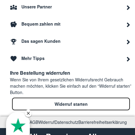
Panasonic
NN-J151WMEPG
NNJ1
Unsere Partner
Bequem zahlen mit
Panasonic
NN-K109WMBPQ
NNK1
Das sagen Kunden
Panasonic
NN-C
Mehr Tipps
Panasonic
nn5000
NN50
Ihre Bestellung widerrufen
Wenn Sie von Ihrem gesetzlichen Widerrufsrecht Gebrauch
machen möchten, klicken Sie einfach auf den “Widerruf starten”
Panasonic
NN-K181MMGPG
NNK
Button.
Widerruf starten
Panasonic
NN-J161MMEPG
NNJ1
Impressum
AGB
Widerruf
Datenschutz
Barrierefreiheitserklärung
Panasonic
NNSU696S
NNSU