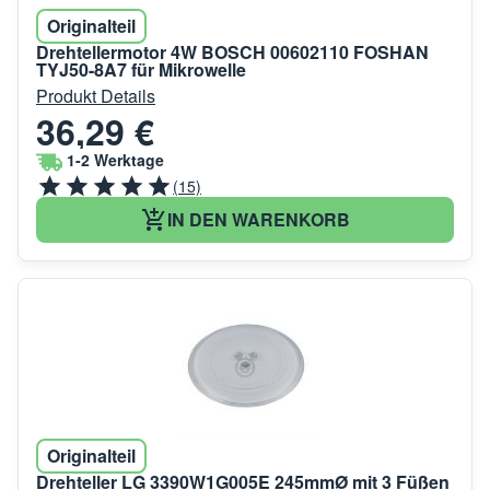
Originalteil
Drehtellermotor 4W BOSCH 00602110 FOSHAN
TYJ50-8A7 für Mikrowelle
Produkt Details
36,29 €
1-2 Werktage
(15)
IN DEN WARENKORB
Originalteil
Drehteller LG 3390W1G005E 245mmØ mit 3 Füßen