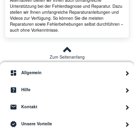
Unterstützung bei der Fehlerdiagnose und Reparatur. Dazu
stellen wir Ihnen umfangreiche Reparaturanleitungen und
Panasonic
NN-K105W
NN-K
Videos zur Verfügung. So können Sie die meisten
Reparaturen sowie Fehlerbehebungen selbst durchführen –
auch ohne Vorkenntnisse.
Panasonic
nn5050
NN50
Panasonic
nnk602
NNK6
Zum Seitenanfang
Allgemein
Panasonic
nnk652
NNK6
Hilfe
Panasonic
NN-G
Kontakt
Panasonic
NN-S251WMEPG
NNS2
Unsere Vorteile