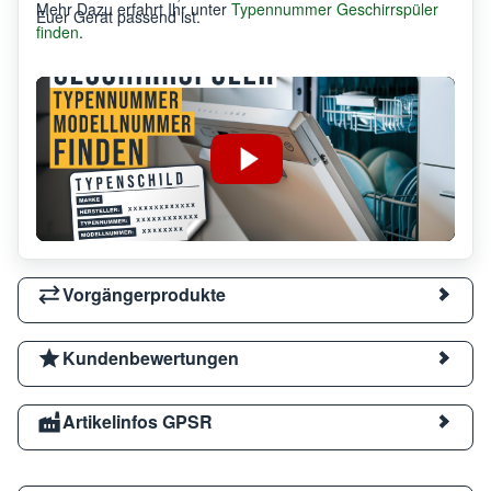
Mehr Dazu erfahrt Ihr unter
Typennummer Geschirrspüler
Euer Gerät passend ist.
finden
.
Vorgängerprodukte
Kundenbewertungen
Artikelinfos GPSR