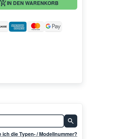
IN DEN WARENKORB
:
e ich die Typen- / Modellnummer?