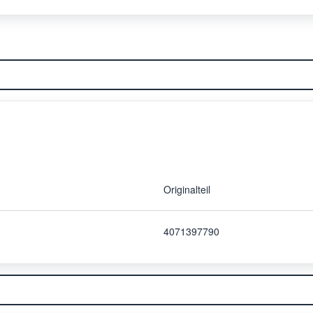
Originalteil
4071397790