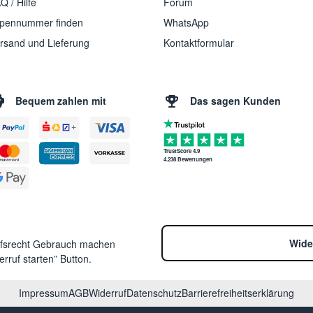
Q / Hilfe
Forum
pennummer finden
WhatsApp
rsand und Lieferung
Kontaktformular
Bequem zahlen mit
Das sagen Kunden
TrustScore 4.9
4.238 Bewertungen
Wide
ufsrecht Gebrauch machen
rruf starten” Button.
Impressum
AGB
Widerruf
Datenschutz
Barrierefreiheitserklärung