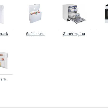
hrank
Gefriertruhe
Geschirrspüler
rank