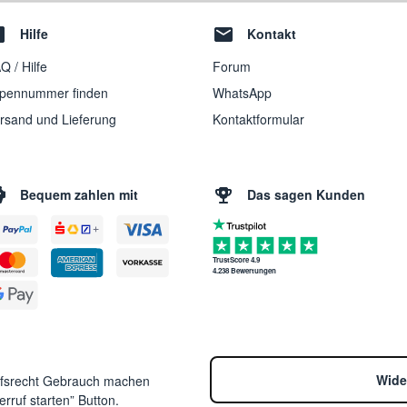
Hilfe
Kontakt
Q / Hilfe
Forum
pennummer finden
WhatsApp
rsand und Lieferung
Kontaktformular
Bequem zahlen mit
Das sagen Kunden
TrustScore 4.9
4.238 Bewertungen
Wide
ufsrecht Gebrauch machen
rruf starten” Button.