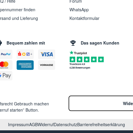
Q / Hilfe
Forum
pennummer finden
WhatsApp
rsand und Lieferung
Kontaktformular
Bequem zahlen mit
Das sagen Kunden
TrustScore 4.9
4.238 Bewertungen
Wide
ufsrecht Gebrauch machen
rruf starten” Button.
Impressum
AGB
Widerruf
Datenschutz
Barrierefreiheitserklärung