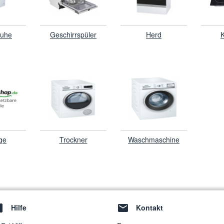
ruhe
Geschirrspüler
Herd
K
ge
Trockner
Waschmaschine
Hilfe
Kontakt