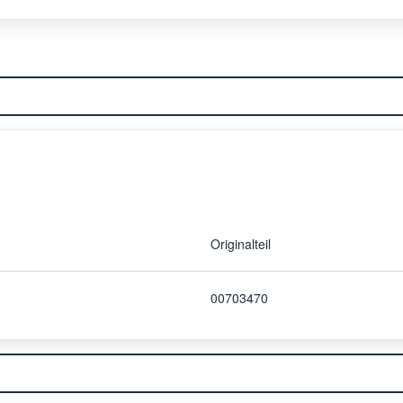
Originalteil
00703470