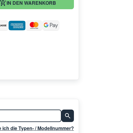
IN DEN WARENKORB
:
e ich die Typen- / Modellnummer?