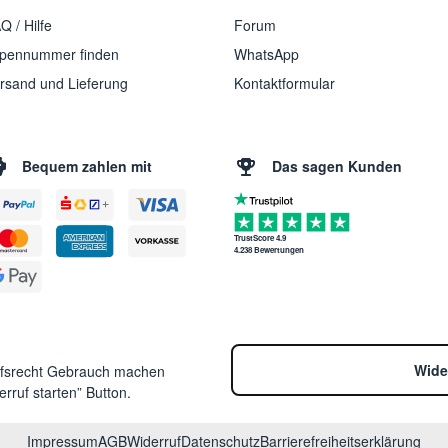
Q / Hilfe
Forum
pennummer finden
WhatsApp
rsand und Lieferung
Kontaktformular
Bequem zahlen mit
Das sagen Kunden
TrustScore 4.9
4.238 Bewertungen
Wide
ufsrecht Gebrauch machen
rruf starten” Button.
Impressum
AGB
Widerruf
Datenschutz
Barrierefreiheitserklärung