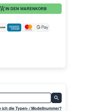
IN DEN WARENKORB
:
e ich die Typen- / Modellnummer?