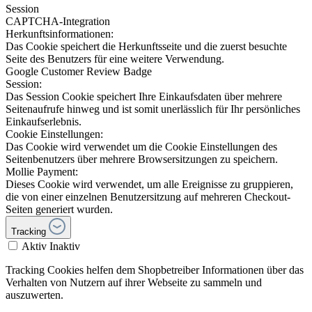
Seitenaufrufe hinweg und ist somit unerlässlich für Ihr persönliches
Einkaufserlebnis.
Cookie Einstellungen:
Das Cookie wird verwendet um die Cookie Einstellungen des
Seitenbenutzers über mehrere Browsersitzungen zu speichern.
Mollie Payment:
Dieses Cookie wird verwendet, um alle Ereignisse zu gruppieren,
die von einer einzelnen Benutzersitzung auf mehreren Checkout-
Seiten generiert wurden.
Tracking
Aktiv
Inaktiv
Tracking Cookies helfen dem Shopbetreiber Informationen über das
Verhalten von Nutzern auf ihrer Webseite zu sammeln und
auszuwerten.
Adcell:
Adcell verwendet Cookies um den Besucherverkehr auf der
Webseite auszuwerten. Weiters kann die Herkunft von Bestellungen
und die Interaktion von Werbeanzeigen nachvollzogen werden.
Aktiv
Inaktiv
Matomo:
Das Cookie wird genutzt um Webseitenaktivitäten zu verfolgen. Die
gesammelten Informationen werden zur Seitenanalyse und zur