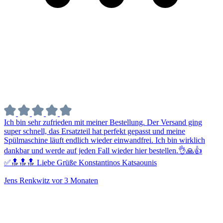
Ich bin sehr zufrieden mit meiner Bestellung. Der Versand ging
super schnell, das Ersatzteil hat perfekt gepasst und meine
Spülmaschine läuft endlich wieder einwandfrei. Ich bin wirklich
dankbar und werde auf jeden Fall wieder hier bestellen.👌🙏👍
✅🔝🔝🔝 Liebe Grüße Konstantinos Katsaounis
Jens Renkwitz
vor 3 Monaten