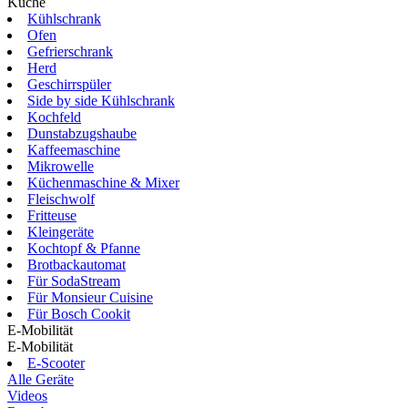
Küche
Kühlschrank
Ofen
Gefrierschrank
Herd
Geschirrspüler
Side by side Kühlschrank
Kochfeld
Dunstabzugshaube
Kaffeemaschine
Mikrowelle
Küchenmaschine & Mixer
Fleischwolf
Fritteuse
Kleingeräte
Kochtopf & Pfanne
Brotbackautomat
Für SodaStream
Für Monsieur Cuisine
Für Bosch Cookit
E-Mobilität
E-Mobilität
E-Scooter
Alle Geräte
Videos