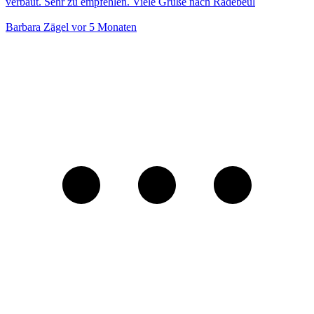
Die Bestellung wurde schnell und zu meiner vollsten Zufriedenheit
erledigt. Die Suche nach dem passenden Ersatzteil für meinen
Kühlschrank war über das Typenschild sehr einfach. Die Lieferung
erfolgte sehr zügig und das Ablagefach für die Kühlschranktür
passte ganz genau. Ich würde jederzeit wieder bei dieser Firma