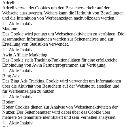
Erstellung von Statistiken verwendet.
Aktiv
Inaktiv
Awin Affiliate Marketing:
Das Cookie stellt Tracking-Funktionalitäten für eine erfolgreiche
Einbindung von Awin Partnerprogrammen zur Verfügung.
Aktiv
Inaktiv
Bing Ads:
Das Bing Ads Tracking Cookie wird verwendet um Informationen
über die Aktivität von Besuchern auf der Website zu erstellen und
für Werbeanzeigen zu nutzen.
Aktiv
Inaktiv
Hotjar:
Hotjar Cookies dienen zur Analyse von Webseitenaktivitäten der
Nutzer. Der Seitenbenutzer wird dabei über das Cookie über
mehrere Seitenaufrufe identifiziert und sein Verhalten analysiert.
Aktiv
Inaktiv
GA:
Google Analytics wird zur der Datenverkehranalyse der Webseite
eingesetzt. Dabei können Statistiken über Webseitenaktivitäten
erstellt und ausgelesen werden. Wir verwenden Google Analytics
ausschließlich mit der Erweiterung "_anonymizeIp()", die eine
Anonymisierung der IP-Adresse durch Kürzung sicherstellt und eine
direkte Personenbeziehbarkeit ausschließt.
Aktiv
Inaktiv