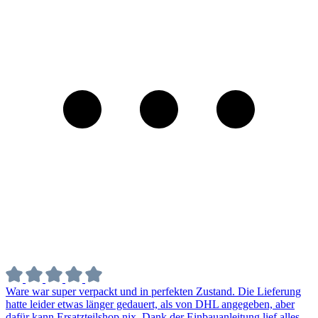
Ware war super verpackt und in perfekten Zustand. Die Lieferung
hatte leider etwas länger gedauert, als von DHL angegeben, aber
dafür kann Ersatzteilshop nix. Dank der Einbauanleitung lief alles
Reibungslos. Dank an euer Team.
Mehr ansehen >