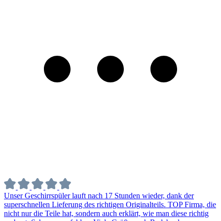
Unser Geschirrspüler lauft nach 17 Stunden wieder, dank der
superschnellen Lieferung des richtigen Originalteils. TOP Firma, die
nicht nur die Teile hat, sondern auch erklärt, wie man diese richtig
verbaut. Sehr zu empfehlen. Viele Grüße nach Radebeul
Barbara Zägel
vor 5 Monaten