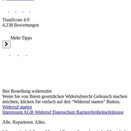
TrustScore 4.9
4.238 Bewertungen
Mehr Tipps
Ihre Bestellung widerrufen
Wenn Sie von Ihrem gesetzlichen Widerrufsrecht Gebrauch machen
möchten, klicken Sie einfach auf den “Widerruf starten” Button.
Widerruf starten
Impressum
AGB
Widerruf
Datenschutz
Barrierefreiheitserklärung
Alle. Reparieren. Alles.
Wir vermitteln Wissen, Mut und Ersatzteile, sodass jeder Mensch die
Reparatur als die beste Lösung erkennt.
Kurz die Cookies, dann geht’s weiter...
Wir schätzen Ihre Privatsphäre