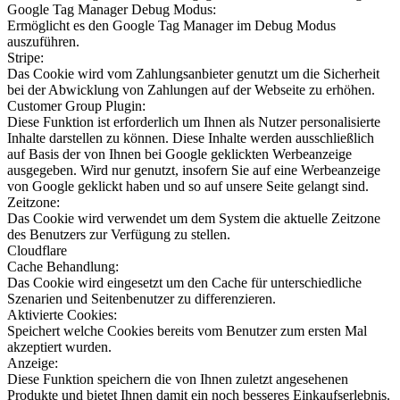
Inhalte darstellen zu können. Diese Inhalte werden ausschließlich
auf Basis der von Ihnen bei Google geklickten Werbeanzeige
ausgegeben. Wird nur genutzt, insofern Sie auf eine Werbeanzeige
von Google geklickt haben und so auf unsere Seite gelangt sind.
Zeitzone:
Das Cookie wird verwendet um dem System die aktuelle Zeitzone
des Benutzers zur Verfügung zu stellen.
Cloudflare
Cache Behandlung:
Das Cookie wird eingesetzt um den Cache für unterschiedliche
Szenarien und Seitenbenutzer zu differenzieren.
Aktivierte Cookies:
Speichert welche Cookies bereits vom Benutzer zum ersten Mal
akzeptiert wurden.
Anzeige:
Diese Funktion speichern die von Ihnen zuletzt angesehenen
Produkte und bietet Ihnen damit ein noch besseres Einkaufserlebnis.
Session
CAPTCHA-Integration
Herkunftsinformationen:
Das Cookie speichert die Herkunftsseite und die zuerst besuchte
Seite des Benutzers für eine weitere Verwendung.
Google Customer Review Badge
Session:
Das Session Cookie speichert Ihre Einkaufsdaten über mehrere