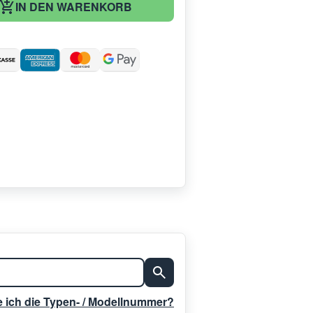
IN DEN WARENKORB
:
e ich die Typen- / Modellnummer?