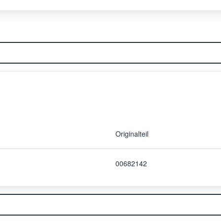
Originalteil
00682142