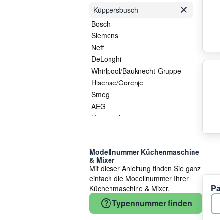
Küppersbusch
Bosch
Siemens
Neff
DeLonghi
Whirlpool/Bauknecht-Gruppe
Hisense/Gorenje
Smeg
AEG
Kenwood
Electrolux/AEG
Braun
Modellnummer Küchenmaschine
Unold
& Mixer
Gorenje
Mit dieser Anleitung finden Sie ganz
COM
einfach die Modellnummer Ihrer
Pa
Küchenmaschine & Mixer.
Electrolux
Groupe SEB
Typennummer finden
Philips