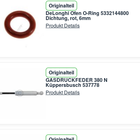
Originalteil
DeLonghi Ofen O-Ring 5332144800
Dichtung, rot, 6mm
Produkt Details
Originalteil
GASDRUCKFEDER 380 N
Küppersbusch 537778
Produkt Details
Originalteil