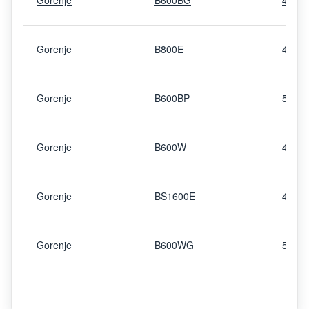
Gorenje
B600BG
4724
Gorenje
B800E
4724
Gorenje
B600BP
5519
Gorenje
B600W
4724
Gorenje
BS1600E
4747
Gorenje
B600WG
5519
Gorenje
B500LBW
7317