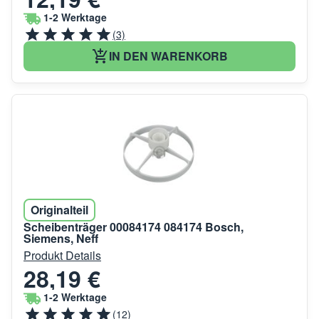
1-2 Werktage
(3)
IN DEN WARENKORB
Originalteil
Scheibenträger 00084174 084174 Bosch,
Siemens, Neff
Produkt Details
28,19 €
1-2 Werktage
(12)