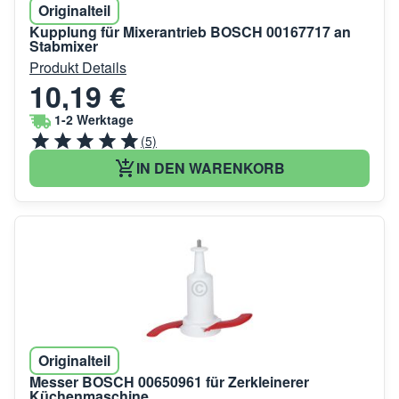
Originalteil
Kupplung für Mixerantrieb BOSCH 00167717 an
Stabmixer
Produkt Details
10,19 €
1-2 Werktage
(5)
IN DEN WARENKORB
Originalteil
Messer BOSCH 00650961 für Zerkleinerer
Küchenmaschine