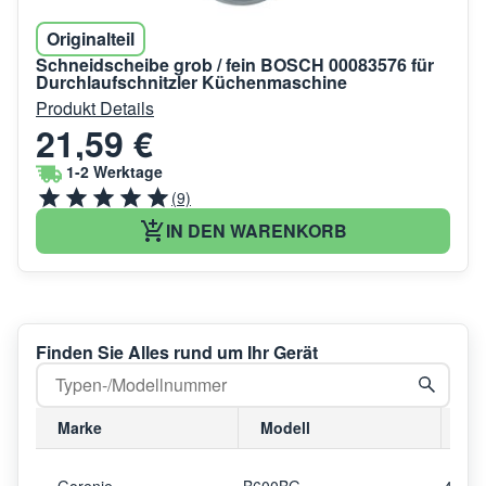
Originalteil
Schneidscheibe grob / fein BOSCH 00083576 für
Durchlaufschnitzler Küchenmaschine
Produkt Details
21,59 €
1-2 Werktage
(9)
IN DEN WARENKORB
Finden Sie Alles rund um Ihr Gerät
Marke
Modell
Mo