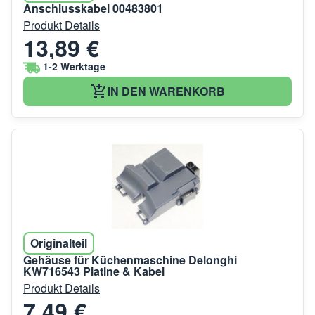
Anschlusskabel 00483801
Produkt Details
13,89 €
1-2 Werktage
IN DEN WARENKORB
Originalteil
Gehäuse für Küchenmaschine Delonghi
KW716543 Platine & Kabel
Produkt Details
7,49 €