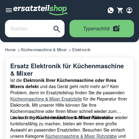
Typenschild
Home
Küchenmaschine & Mixer
Elektronik
Ersatz Elektronik für Küchenmaschine
& Mixer
Ist die
Elektronik Ihrer Küchenmaschine oder Ihres
Mixers defekt
und das Gerät geht nicht mehr an? Kein
Problem, denn im Ersatzteilshop finden Sie die passenden
Küchenmaschine & Mixer Ersatzteile
für die Reparatur Ihrer
Elektronik. Mit unserer Hilfe können Sie Ihre
Küchenmaschine oder Ihren Mixer schnell wieder zum
Laufen bringen und die Elektronik einfach tauschen.
Um auch die
Küchenmaschine & Mixer Rührstäbe
wieder
funktionsfähig zu machen, bieten wir Ihnen eine große
Auswahl an passenden Ersatzteilen. Besuchen Sie einfach
unsere Kategorie
Küchenmaschine & Mixer Rührstäbe
und