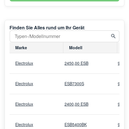
Finden Sie Alles rund um Ihr Gerät
Marke
Modell
Mo
Electrolux
2450,00 ESB
9102
Electrolux
ESB7300S
9100
Electrolux
2400,00 ESB
9100
Electrolux
ESB5400BK
9100