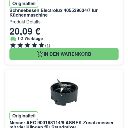
Originalteil
Schneebesen Electrolux 405539634/7 für
Küchenmaschine
Produkt Details
20,09 €
1-2 Werktage
(1)
IN DEN WARENKORB
Originalteil
Messer AEG 900168114/8 ASBEK Zusatzmesser
mit vier Klingen für Standmixer