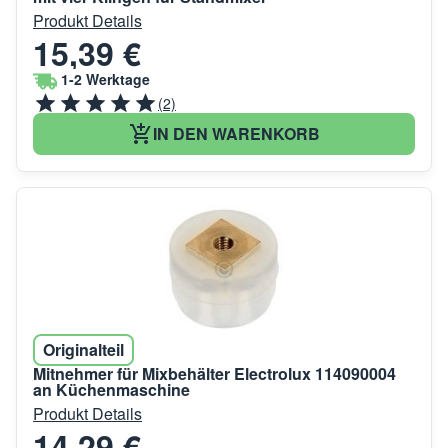
Produkt Details
15,39 €
1-2 Werktage
(2)
IN DEN WARENKORB
Originalteil
Mitnehmer für Mixbehälter Electrolux 114090004
an Küchenmaschine
Produkt Details
14,29 €